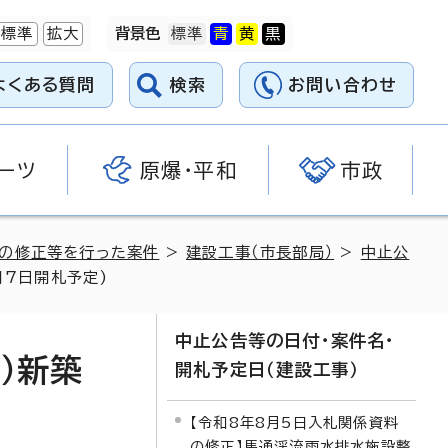
標準
拡大
背景色
よくある質問
検索
お問い合わせ
ーツ
原爆・平和
市政
料の修正等を行った案件
>
建設工事（市長部局）
>
中止公
月7日開札予定)
中止公告等の日付・案件名・
）新築
開札予定日（建設工事）
【令和8年8月5日入札関係資料
の修正】馬通渓流雨水排水施設整