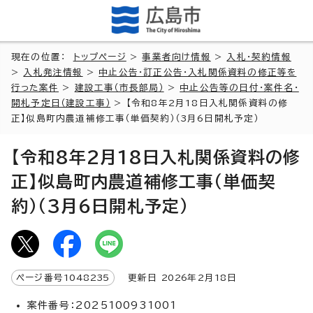
現在の位置：
トップページ
>
事業者向け情報
>
入札・契約情報
>
入札発注情報
>
中止公告・訂正公告・入札関係資料の修正等を
行った案件
>
建設工事（市長部局）
>
中止公告等の日付・案件名・
開札予定日（建設工事）
> 【令和8年2月18日入札関係資料の修
正】似島町内農道補修工事（単価契約）（3月6日開札予定）
【令和8年2月18日入札関係資料の修
正】似島町内農道補修工事（単価契
約）（3月6日開札予定）
ページ番号
1048235
更新日
2026
年2月
18
日
案件番号：2025100931001