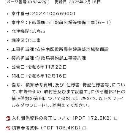
ページ番号
1032479
更新日
2025
年2月
16
日
案件番号：2024100669001
案件名：下祇園駅西口駅前広場等整備工事（6－1）
発注機関：広島市
調達区分：工事
工事担当課：安佐南区役所農林建設部地域整備課
契約担当課：財政局契約部工事契約課
公告日：令和6年11月22日
開札日：令和6年12月16日
備考：「積算参考資料」及び「仕様書・特記仕様書等」につい
て、市場単価の「取付管及びます設置工」に係る週休2日の
補正係数の適用について追記しましたので、以下のファイ
ルをダウンロードし、差替えてください。
入札関係資料の修正について （PDF 172.5KB）
積算参考資料 （PDF 186.4KB）