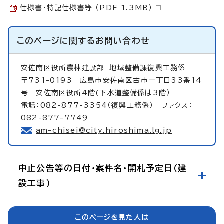
仕様書・特記仕様書等 （PDF 1.3MB）
このページに関する
お問い合わせ
安佐南区役所農林建設部
地域整備課復興工務係
〒731-0193 広島市安佐南区古市一丁目33番14
号 安佐南区役所4階(下水道整備係は3階）
電話：082-877-3354（復興工務係） ファクス：
082-877-7749
am-chisei@city.hiroshima.lg.jp
中止公告等の日付・案件名・開札予定日（建
設工事）
このページを見た人は