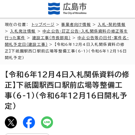
現在の位置：
トップページ
>
事業者向け情報
>
入札・契約情報
>
入札発注情報
>
中止公告・訂正公告・入札関係資料の修正等を
行った案件
>
建設工事（市長部局）
>
中止公告等の日付・案件名・
開札予定日（建設工事）
> 【令和6年12月4日入札関係資料の修
正】下祇園駅西口駅前広場等整備工事(6-1)(令和6年12月16日
開札予定)
【令和6年12月4日入札関係資料の修
正】下祇園駅西口駅前広場等整備工
事(6-1)(令和6年12月16日開札予
定)