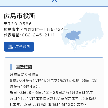
広島市役所
〒730-8586
広島市中区国泰寺町一丁目6番34号
代表電話：082-245-2111
庁舎案内
開庁時間
月曜日から金曜日
8時30分から17時15分まで（ただし、似島出張所は8
時から16時45分）
祝日・休日、8月6日、12月29日から1月3日は閉庁
窓口へは、17時までにお越しいただきますようお願い
します。（ただし、似島出張所は16時30分まで）