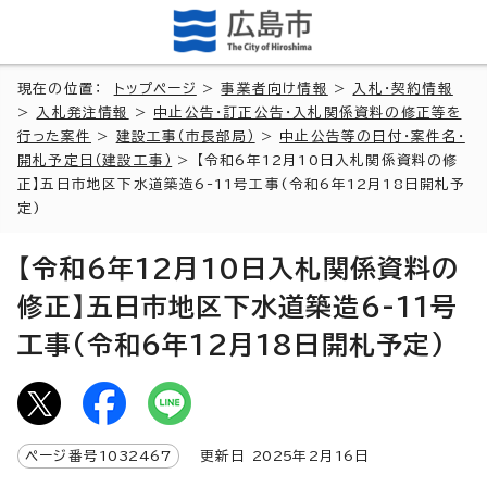
現在の位置：
トップページ
>
事業者向け情報
>
入札・契約情報
>
入札発注情報
>
中止公告・訂正公告・入札関係資料の修正等を
行った案件
>
建設工事（市長部局）
>
中止公告等の日付・案件名・
開札予定日（建設工事）
> 【令和6年12月10日入札関係資料の修
正】五日市地区下水道築造6-11号工事(令和6年12月18日開札予
定)
【令和6年12月10日入札関係資料の
修正】五日市地区下水道築造6-11号
工事(令和6年12月18日開札予定)
ページ番号
1032467
更新日
2025
年2月
16
日