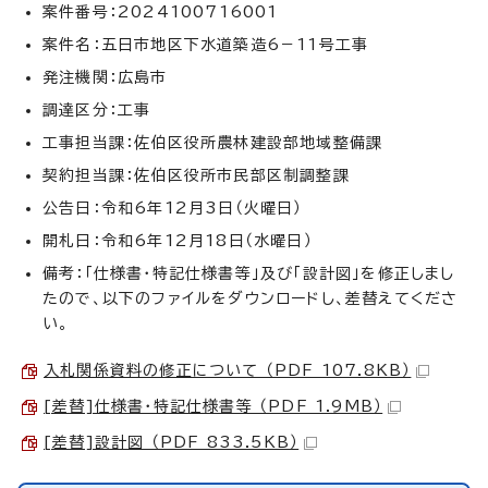
案件番号：2024100716001
案件名：五日市地区下水道築造6－11号工事
発注機関：広島市
調達区分：工事
工事担当課：佐伯区役所農林建設部地域整備課
契約担当課：佐伯区役所市民部区制調整課
公告日：令和6年12月3日（火曜日）
開札日：令和6年12月18日（水曜日）
備考：「仕様書・特記仕様書等」及び「設計図」を修正しまし
たので、以下のファイルをダウンロードし、差替えてくださ
い。
入札関係資料の修正について （PDF 107.8KB）
[差替]仕様書・特記仕様書等 （PDF 1.9MB）
[差替]設計図 （PDF 833.5KB）