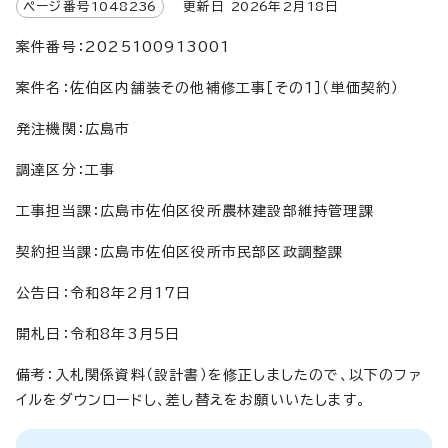
ページ番号
1048236
更新日
2026
年2月
18
日
案件番号：2025100913001
案件名：佐伯区内舗装その他補修工事［その1］（単価契約）
発注機関：広島市
調達区分：工事
工事担当課：広島市佐伯区役所農林建設部維持管理課
契約担当課：広島市佐伯区役所市民部区政調整課
公告日：令和8年2月17日
開札日：令和8年3月5日
備考：入札関係資料（設計書）を修正しましたので、以下のファ
イルをダウンロードし、差し替えをお願いいたします。