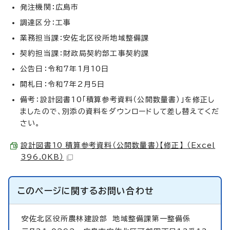
発注機関：広島市
調達区分：工事
業務担当課：安佐北区役所地域整備課
契約担当課：財政局契約部工事契約課
公告日：令和7年1月10日
開札日：令和7年2月5日
備考：設計図書10「積算参考資料（公開数量書）」を修正し
ましたので、別添の資料をダウンロードして差し替えてくだ
さい。
設計図書10_積算参考資料（公開数量書）【修正】 （Excel
396.0KB）
このページに関する
お問い合わせ
安佐北区役所農林建設部
地域整備課第一整備係