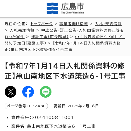
現在の位置：
トップページ
>
事業者向け情報
>
入札・契約情報
>
入札発注情報
>
中止公告・訂正公告・入札関係資料の修正等を
行った案件
>
建設工事（市長部局）
>
中止公告等の日付・案件名・
開札予定日（建設工事）
> 【令和7年1月14日入札関係資料の修
正】亀山南地区下水道築造6-1号工事
【令和7年1月14日入札関係資料の修
正】亀山南地区下水道築造6-1号工事
ページ番号
1032430
更新日
2025
年2月
16
日
案件番号：2024100811001
案件名：亀山南地区下水道築造6－1号工事