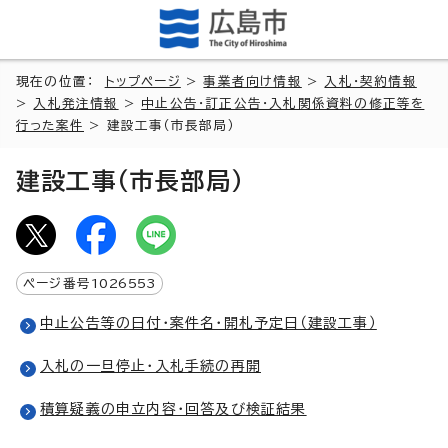
現在の位置：
トップページ
>
事業者向け情報
>
入札・契約情報
>
入札発注情報
>
中止公告・訂正公告・入札関係資料の修正等を
行った案件
> 建設工事（市長部局）
建設工事（市長部局）
ページ番号
1026553
中止公告等の日付・案件名・開札予定日（建設工事）
入札の一旦停止・入札手続の再開
積算疑義の申立内容・回答及び検証結果