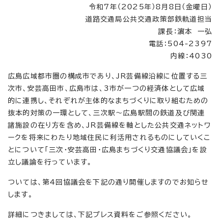
令和7年（2025年）8月8日（金曜日）
道路交通局公共交通政策部鉄軌道担当
課長：濵本 一弘
電話：504-2397
内線：4030
広島広域都市圏の構成市であり、JR芸備線沿線に位置する三
次市、安芸高田市、広島市は、3市が一つの経済体として広域
的に連携し、それぞれが主体的なまちづくりに取り組むための
抜本的対策の一環として、三次駅～広島駅間の鉄道及び関連
諸施設の在り方を含め、JR芸備線を軸とした公共交通ネットワ
ークを将来にわたり地域住民に利活用されるものにしていくこ
とについて「三次・安芸高田・広島まちづくり交通協議会」を設
立し議論を行っています。
ついては、第4回協議会を下記の通り開催しますのでお知らせ
します。
詳細につきましては、下記プレス資料をご参照ください。