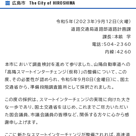
The City of HIROSHIMA
広島市
令和5年（2023年）9月12日（火曜）
道路交通局道路部道路計画課
課長：本畝 学
電話：504-2360
内線：4260
本市において調査検討を進めて参りました、山陽自動車道への
「高陽スマートインターチェンジ（仮称）」の整備について、この
度、その必要性が認められ、令和5年9月8日（金曜日）に、国土
交通省から、準備段階調査箇所として採択されました。
この度の採択は、スマートインターチェンジの実現に向けた大き
な一歩であり、国土交通省をはじめ、これまでご尽力いただい
た国会議員、市議会議員の皆様など、関係する方々に心から感
謝申し上げます。
ここに新たなスマートインターチェンジが整備されれば、高速道