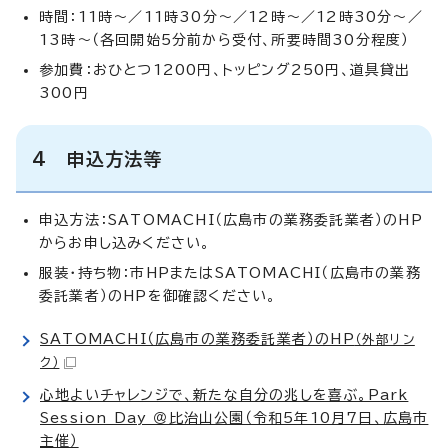
時間：11時～／11時30分～／12時～／12時30分～／
13時～（各回開始5分前から受付、所要時間30分程度）
参加費：おひとつ1200円、トッピング250円、道具貸出
300円
4 申込方法等
申込方法：SATOMACHI（広島市の業務委託業者）のHP
からお申し込みください。
服装・持ち物：市HPまたはSATOMACHI（広島市の業務
委託業者）のHPを御確認ください。
SATOMACHI（広島市の業務委託業者）のHP
（外部リン
ク）
心地よいチャレンジで、新たな自分の兆しを喜ぶ。Park
Session Day ＠比治山公園（令和5年10月7日、広島市
主催）