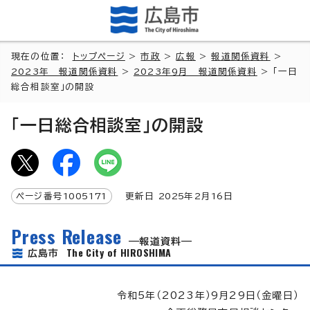
現在の位置：
トップページ
>
市政
>
広報
>
報道関係資料
>
2023年 報道関係資料
>
2023年9月 報道関係資料
> 「一日
総合相談室」の開設
「一日総合相談室」の開設
ページ番号
1005171
更新日
2025
年2月
16
日
Press Release
報道資料
The City of HIROSHIMA
広島市
令和5年（2023年）9月29日（金曜日）