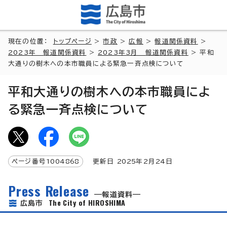
現在の位置：
トップページ
>
市政
>
広報
>
報道関係資料
>
2023年 報道関係資料
>
2023年3月 報道関係資料
> 平和
大通りの樹木への本市職員による緊急一斉点検について
平和大通りの樹木への本市職員によ
る緊急一斉点検について
ページ番号
1004868
更新日
2025
年2月
24
日
Press Release
報道資料
The City of HIROSHIMA
広島市