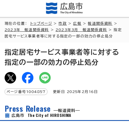
現在の位置：
トップページ
>
市政
>
広報
>
報道関係資料
>
2023年 報道関係資料
>
2023年3月 報道関係資料
> 指定
居宅サービス事業者等に対する指定の一部の効力の停止処分
指定居宅サービス事業者等に対する
指定の一部の効力の停止処分
ページ番号
1004857
更新日
2025
年2月
16
日
Press Release
報道資料
The City of HIROSHIMA
広島市