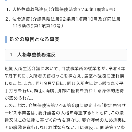
人格尊重義務違反（介護保険法第77条第1項第5号）
法令違反（介護保険法第92条第1項第10号及び同法第
115条の9第1項第10号）
処分の原因となる事実
1 人格尊重義務違反
短期入所生活介護において、当該事業所の従業者が、令和4年
7月下旬に、入所者の首根っこを押さえ、居室へ強引に連れ戻
したこと、また、同年9月7日に、同じ入所者に対し殴ったり平
手打ちを行い、顔面、両腕、胸部に怪我を負わせる身体的虐待
が認められた。
このことは、介護保険法第74条第6項に規定する「指定居宅サ
ービス事業者は、要介護者の人格を尊重するとともに、この法
律又はこの法律に基づく命令を遵守し、要介護者のため忠実に
その職務を遂行しなければならない。」に違反し、同法第77条