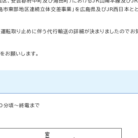
芸区、安芸郡府中町及び海田町）におけるJR山陽本線及びJ
島市東部地区連続立体交差事業」を広島県及びJR西日本と
の運転取り止めに伴う代行輸送の詳細が決まりましたのでお
をお願いします。
30分頃～終電まで