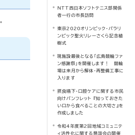
NTT西日本ソフトテニス部関係
者一行の市長訪問
。
東京2020オリンピック・パラリ
ンピック聖火リレーさくら記念植
樹式
現施設最後となる「広島競輪ファ
ン感謝祭」を開催します！ 競輪
場は来月から解体・再整備工事に
入ります
摂食嚥下・口腔ケアに関する市民
向けパンフレット 『知っておきた
い口から食べることの大切さ』を
作成しました
令和4年度第2回地域コミュニテ
ィ活性化に関する懇談会の開催