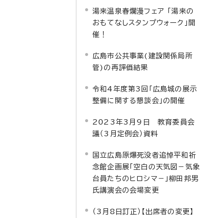
湯来温泉春爛漫フェア 「湯来の
おもてなしスタンプウォーク」開
催！
広島市公共事業(建設関係局所
管)の再評価結果
令和4年度第3回「広島城の展示
整備に関する懇談会」の開催
2023年3月9日 教育委員会
議（3月定例会）資料
国立広島原爆死没者追悼平和祈
念館企画展「空白の天気図－気象
台員たちのヒロシマ－」柳田邦男
氏講演会の会場変更
（3月8日訂正）【出席者の変更】