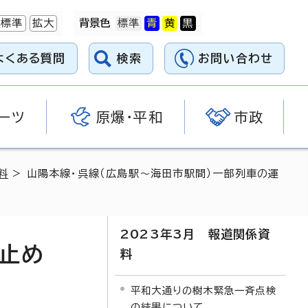
標準
拡大
背景色
よくある質問
検索
お問い合わせ
ーツ
原爆・平和
市政
料
> 山陽本線・呉線（広島駅～海田市駅間）一部列車の運
2023年3月 報道関係資
り止め
料
平和大通りの樹木緊急一斉点検
の結果について