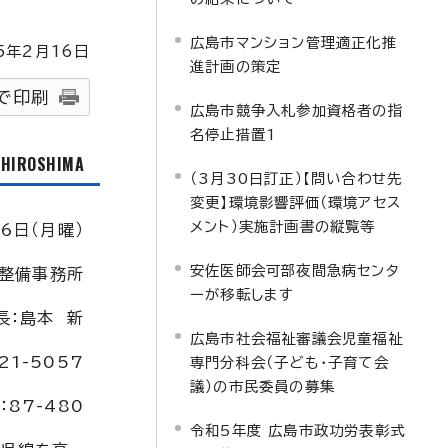
広島市マンション管理適正化推
5
年2月
16
日
進計画の策定
で印刷
広島市競争入札参加資格者の指
名停止措置1
f HIROSHIMA
（3月30日訂正）【問い合わせ先
変更】環境影響評価（環境アセス
メント）実施計画書の縦覧等
6日（月曜）
安佐医師会可部夜間急病センタ
整備事務所
ーが移転します
長：島本 新
広島市社会福祉審議会児童福祉
21-5057
専門分科会（子ども・子育て会
議）の市民委員の募集
：87-480
令和5年度 広島市政功労表彰式