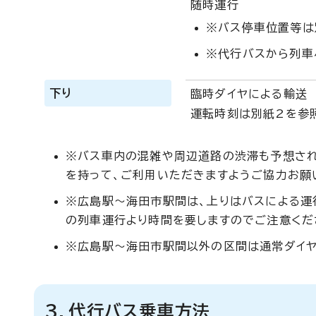
随時運行
※バス停車位置等は
※代行バスから列車
下り
臨時ダイヤによる輸送
運転時刻は別紙2を参
※バス車内の混雑や周辺道路の渋滞も予想され
を持って、ご利用いただきますようご協力お願
※広島駅～海田市駅間は、上りはバスによる運
の列車運行より時間を要しますのでご注意くだ
※広島駅～海田市駅間以外の区間は通常ダイヤ
3．代行バス乗車方法