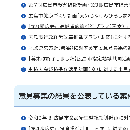
第7期広島市障害福祉計画・第3期広島市障害
広島市健康づくり計画「元気じゃけんひろしま2
「第9期広島市高齢者施策推進プラン（素案）
広島市行政経営改革推進プラン（素案）に対す
財政運営方針（素案）に対する市民意見募集の
【募集は終了しました】広島市指定地域共同活
史跡広島城跡保存活用計画（案）に対する市民
意見募集の結果を公表している案件
令和8年度 広島市食品衛生監視指導計画に対
「第4次広島市食育推進計画 素案」に対する