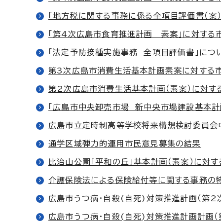
「地方税に関する事務に係る全項目評価書（案
「第4次広島市食育推進計画 素案」に対する
「法定予防接種実施事務 全項目評価書」につ
第3次広島市消費生活基本計画素案に対する
第2次広島市消費生活基本計画（素案）に対す
「広島市中央卸売市場 新中央市場建設基本計
広島市立定時制高等学校将来構想検討委員会
通学区域弾力的運用市民意見募集の結果
比治山公園「平和の丘」基本計画（素案）に対す
介護保険法による保険給付等に関する事務の
広島市うつ病・自殺(自死)対策推進計画（第
広島市うつ病・自殺(自死)対策推進計画計画