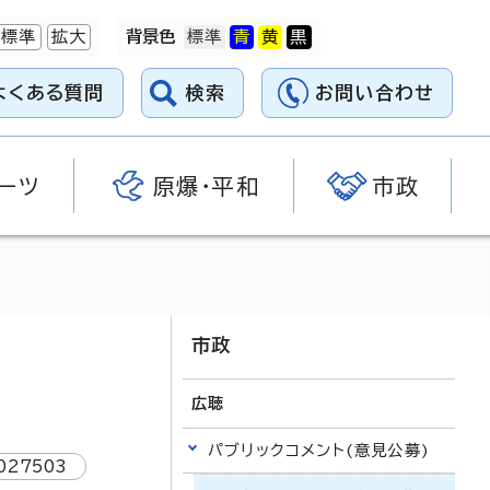
標準
拡大
背景色
よくある質問
検索
お問い合わせ
ーツ
原爆・平和
市政
市政
広聴
パブリックコメント(意見公募)
027503