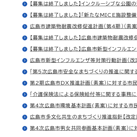
【募集は終了しました】インクルーシブな公園
【募集は終了しました】「新たなMICE施設整
広島市建築物耐震改修促進計画（第4期）（素
【募集は終了しました】広島市建築物耐震改修
【募集は終了しました】広島市新型インフルエ
広島市新型インフルエンザ等対策行動計画（改
「第5次広島市安全なまちづくりの推進に関す
第2期広島市DX推進計画（素案）に対する市
「介護保険法による保険給付等に関する事務
第4次広島市環境基本計画(素案)に対する市
広島市多文化共生のまちづくり推進指針【改定
第4次広島市男女共同参画基本計画（素案）に