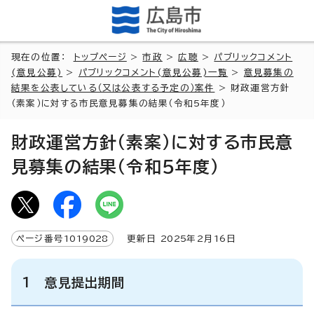
現在の位置：
トップページ
>
市政
>
広聴
>
パブリックコメント
(意見公募)
>
パブリックコメント(意見公募)一覧
>
意見募集の
結果を公表している（又は公表する予定の）案件
> 財政運営方針
（素案）に対する市民意見募集の結果（令和5年度）
財政運営方針（素案）に対する市民意
見募集の結果（令和5年度）
ページ番号
1019028
更新日
2025
年2月
16
日
1 意見提出期間