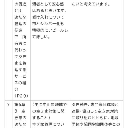
の促進
頼者として安心感
たいと考えています。
(1)
はあると思います。
適切な
受け入れについて
管理の
市とシルバー側も
促進
積極的にアピールし
ア 所
てほしい。
有者に
代わっ
て空き
家を管
理する
サービ
スの紹
介
（P29）
7
第6章
（主に中山間地域で
引き続き、専門家団体等と
3 空
の空き家対策に関
連携・協力して空き家対策
き家の
すること）
に取り組むとともに、地域
適切な
空き家管理につい
団体や協同労働団体等との