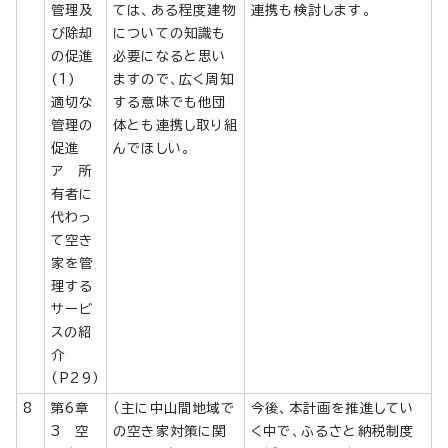
管理及
ては、ある程度建物
連携も検討します。
び除却
についての知識も
の促進
必要になると思い
(1)
ますので、広く周知
適切な
する意味でも他団
管理の
体とも連携し取り組
促進
んでほしい。
ア 所
有者に
代わっ
て空き
家を管
理する
サービ
スの紹
介
（P29）
8
第6章
（主に中山間地域で
今後、本計画を推進してい
3 空
の空き家対策に関
く中で、ふるさと納税制度