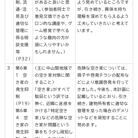
制、流
があると良いと思
よう努めているところです
通・活
う。（参加者同士で
が、引き続き、興味を持ち
用及び
意見交換できるサ
理解を深めてもらえるよう
適切な
ロン的な講座や、ゲ
工夫していきたいと考えて
管理に
ーム感覚で学べる
います。
係る相
ような趣向の方が
談支援
頭に入りやすいか
等
もしれません。）
（P32）
3
第6章
（主に中山間地域で
危険な空き家については、
1 空
の空き家対策に関
冊子や啓発チラシの配布な
き家の
すること）
どにより意識啓発を行って
発生抑
「空き家」がすべて
きました。今後も、本計画に
制
駄目という訳では
記載しているとおり、引き
（P19）
無く、近隣に迷惑を
続き、建物所有者に適切な
第6章
かける「特定空き
管理を怠った場合のデメリ
4 空
家」などの危険な空
ットなどを周知することに
き家の
き家が問題という
努めます。
発生抑
事をもう少し周知し