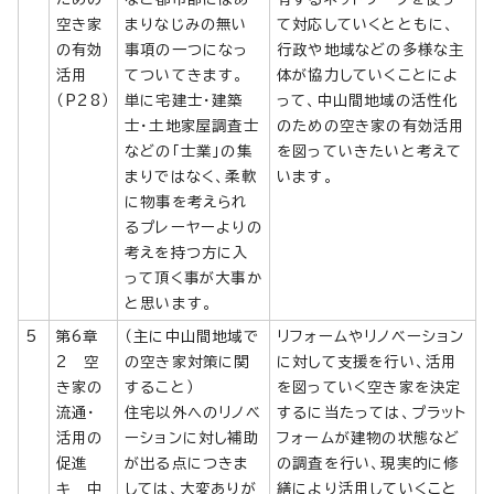
空き家
まりなじみの無い
て対応していくとともに、
の有効
事項の一つになっ
行政や地域などの多様な主
活用
てついてきます。
体が協力していくことによ
（P28）
単に宅建士・建築
って、中山間地域の活性化
士・土地家屋調査士
のための空き家の有効活用
などの「士業」の集
を図っていきたいと考えて
まりではなく、柔軟
います。
に物事を考えられ
るプレーヤーよりの
考えを持つ方に入
って頂く事が大事か
と思います。
5
第6章
（主に中山間地域で
リフォームやリノベーション
2 空
の空き家対策に関
に対して支援を行い、活用
き家の
すること）
を図っていく空き家を決定
流通・
住宅以外へのリノベ
するに当たっては、プラット
活用の
ーションに対し補助
フォームが建物の状態など
促進
が出る点につきま
の調査を行い、現実的に修
キ 中
しては、大変ありが
繕により活用していくこと