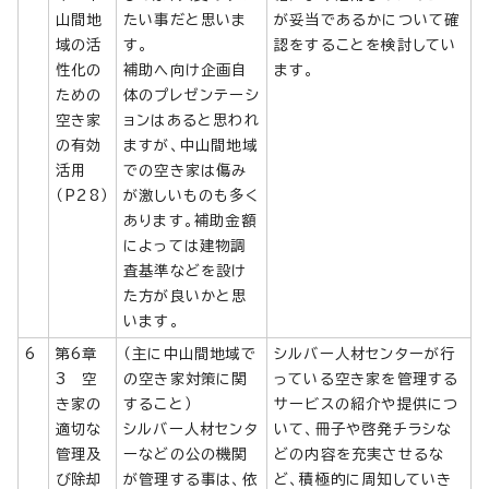
山間地
たい事だと思いま
が妥当であるかについて確
域の活
す。
認をすることを検討してい
性化の
補助へ向け企画自
ます。
ための
体のプレゼンテーシ
空き家
ョンはあると思われ
の有効
ますが、中山間地域
活用
での空き家は傷み
（P28）
が激しいものも多く
あります。補助金額
によっては建物調
査基準などを設け
た方が良いかと思
います。
6
第6章
（主に中山間地域で
シルバー人材センターが行
3 空
の空き家対策に関
っている空き家を管理する
き家の
すること）
サービスの紹介や提供につ
適切な
シルバー人材センタ
いて、冊子や啓発チラシな
管理及
ーなどの公の機関
どの内容を充実させるな
び除却
が管理する事は、依
ど、積極的に周知していき