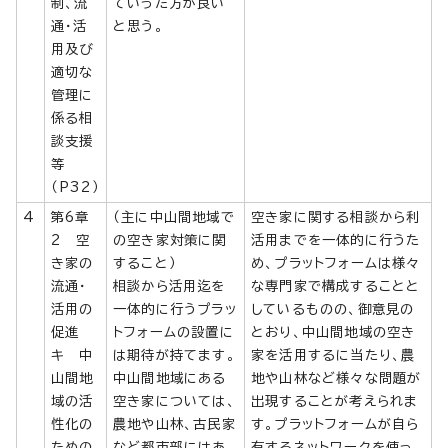
制、流
ていった方が良い
通・活
と思う。
用及び
適切な
管理に
係る相
談支援
等
（P32）
4
第6章
（主に中山間地域で
空き家に関する相談から利
2 空
の空き家対策に関
活用までを一体的に行うた
き家の
すること）
め、プラットフォームは様々
流通・
相談から活用迄を
な専門家で構成することと
活用の
一体的に行うプラッ
しているものの、御意見の
促進
トフォームの設置に
とおり、中山間地域の空き
キ 中
は期待が持てます。
家を活用するに当たり、農
山間地
中山間地域にある
地や山林など様々な問題が
域の活
空き家については、
出現することが考えられま
性化の
農地や山林、古民家
す。プラットフォームが自ら
ための
など都市部にはあ
有するネットワークを使っ