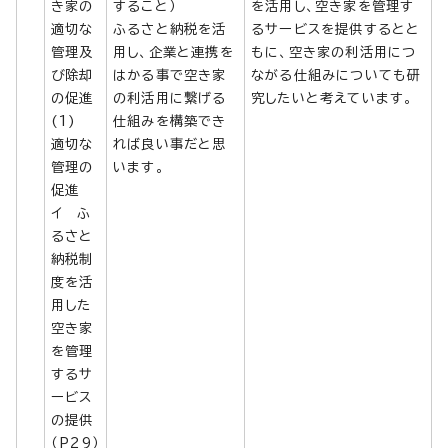
き家の
すること）
を活用し、空き家を管理す
適切な
ふるさと納税を活
るサービスを提供するとと
管理及
用し、企業と連携を
もに、空き家の利活用につ
び除却
はかる事で空き家
ながる仕組みについても研
の促進
の利活用に繋げる
究したいと考えています。
(1)
仕組みを構築でき
適切な
れば良い事だと思
管理の
います。
促進
イ ふ
るさと
納税制
度を活
用した
空き家
を管理
するサ
ービス
の提供
（P29）