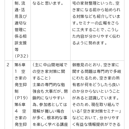
制、流
なると思います。
宅の家財整理といった、空
通・活
き家になる前から始められ
用及び
る対策なども紹介していま
適切な
す。セミナーの広報をさら
管理に
に工夫することで、こうし
係る相
た内容が分かりやすく伝わ
談支援
るように努めます。
等
（P32）
2
第6章
（主に中山間地域で
御意見のとおり、空き家に
1 空
の空き家対策に関
関する問題は専門的で多岐
き家の
すること）
にわたるため、空き家の所
発生抑
士業の専門的な勉
有者が何をどうしたら良い
制
強会も大事だが、閉
のか分からないということ
（P19）
鎖的になりやすい
があると認識しています。
第6章
為、参加者としては
そのため、現在取り組んで
4 空
理解が難しい場合
いる「空き家対策セミナー」
き家の
が多く、根本的な事
などにおいて、分かりやす
発生抑
を楽しく学べる講座
く有益な情報提供ができる