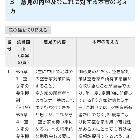
3 意見の内容及びこれに対する本市の考え
方
表の幅を切り替える
番
該当箇
意見の内容
本市の考え方
号
所
（素案
の頁）
1
第6章
（主に中山間地域で
御意見のとおり、空き家対
1 空
の空き家対策に関
策は空き家を所有する前か
き家の
すること）
ら取り組むことが重要であ
発生抑
空き家の所有者へ
り、年一度、定期的に開催し
制
のセミナー等はこれ
ている「空き家対策セミナ
（P19）
まで行われてきた
ー」においては、空き家所有
第6章
と思うが、これから
者だけでなく、相続等によ
4 空
「空き家を持つ事に
り将来空き家を持つ可能性
き家の
なる方」への将来的
がある方にとっても有効な
発生抑
な勉強会も必要に
情報が提供できるよう、自