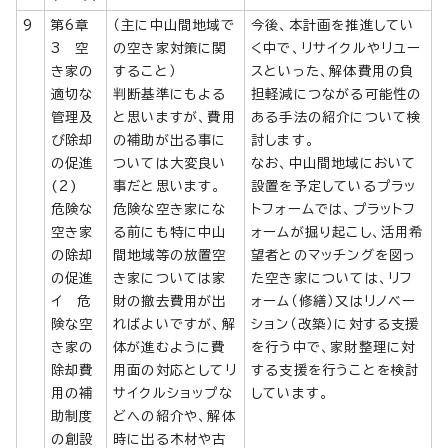
9
第6章
（主に中山間地域で
今後、本計画を推進してい
3 空
の空き家対策に関
く中で、リサイクルやリユー
き家の
すること）
スといった、解体費用の負
適切な
判断基準にもよる
担軽減につながる可能性の
管理及
と思いますが、費用
ある手法の紹介について検
び除却
の補助が出る事に
討します。
の促進
ついては大変良い
なお、中山間地域において
(2)
事だと思います。
設置を予定しているプラッ
危険な
危険な空き家にな
トフォームでは、プラットフ
空き家
る前にも特に中山
ォームが掘り起こし、活用希
の除却
間地域等の放置空
望者とのマッチングを図っ
の促進
き家については家
た空き家については、リフ
イ 危
財の撤去費用が出
ォーム（修繕）又はリノベー
険な空
ればよいですが、解
ション（改築）に対する支援
き家の
体が進むように費
を行う中で、家財整理に対
除却費
用面の対応としてリ
する支援を行うことを検討
用の補
サイクルショップな
しています。
助制度
どへの紹介や、解体
の創設
時に出る木材や古