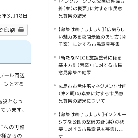
「インクルーシブな公園の整備方
針（案）の概要」に対する市民意
5
年3月
18
日
見募集の結果
【募集は終了しました】「広島らし
で印刷
い魅力ある夜間景観のあり方（骨
子案）」に対する市民意見募集
「新たなMICE施設整備に係る
基本方針（素案）」に対する市民
意見募集の結果
ープール周辺
ーンとする
広島市市営住宅マネジメント計画
（第2期）の素案に対する市民意
見募集の結果について
施設となっ
ています。
【募集は終了しました】インクルー
シブな公園の整備方針（案）の概
”への再整
要に対する市民意見を募集しま
皆様からの
す