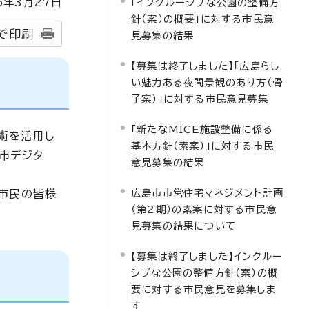
6
年3月
27
日
「インクルーシブな公園の整備方
針（案）の概要」に対する市民意
で印刷
見募集の結果
【募集は終了しました】「広島らし
い魅力ある夜間景観のあり方（骨
子案）」に対する市民意見募集
「新たなMICE施設整備に係る
術を活用し
基本方針（素案）」に対する市民
市デジタ
意見募集の結果
広島市市営住宅マネジメント計画
市民の皆様
（第2期）の素案に対する市民意
見募集の結果について
【募集は終了しました】インクルー
シブな公園の整備方針（案）の概
要に対する市民意見を募集しま
す