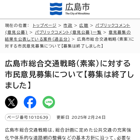
現在の位置：
トップページ
>
市政
>
広聴
>
パブリックコメント
(意見公募)
>
パブリックコメント(意見公募)一覧
>
意見募集の
結果を公表している案件（過去分）
> 広島市総合交通戦略（素案）に
対する市民意見募集について【募集は終了しました】
広島市総合交通戦略（素案）に対する
市民意見募集について【募集は終了し
ました】
ページ番号
1018639
更新日
2025
年2月
24
日
広島市総合交通戦略は、総合計画に定めた公共交通の充実強
化や体系的な道路網の整備などの基本方針に沿って、必要な