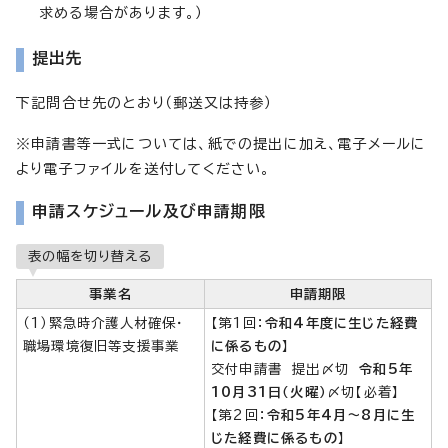
求める場合があります。）
提出先
下記問合せ先のとおり（郵送又は持参）
※申請書等一式については、紙での提出に加え、電子メールに
より電子ファイルを送付してください。
申請スケジュール及び申請期限
表の幅を切り替える
事業名
申請期限
（1）緊急時介護人材確保・
【第1回：
令和4年度に生じた経費
職場環境復旧等支援事業
に係るもの
】
交付申請書 提出〆切
令和5年
10月31日（火曜）
〆切【必着】
【第2回：
令和5年4月～8月に生
じた経費に係るもの
】