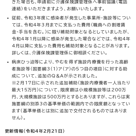
きた場合も、申請前に介護保険課管理係へ事前協議（電話
連絡）をいただきますよう、お願いいたします。
従前、令和3年度に感染者が発生した事業所・施設等につい
ては、令和4年3月までに支払った費用（職員への割増賃
金・手当を含む。）に限り補助対象となるとしていましたが、
令和4年1月以降に感染が発生した場合などでは、令和4年
4月以降に支払った費用も補助対象となることがあります。
詳しくは、介護保険課管理係に御相談ください。
病床ひっ迫等により、やむを得ず施設内療養を行った高齢
者施設等（国要綱3（1）ア（ア）の5つ目の項目）に対する助
成について、追加のQ＆Aが示されました。
※2月17日に示された追加補助（施設内療養者一人当たり
最大15万円）について、限度額は小規模施設等は200万
円、大規模施設は500万円とするとありますが、これらは実
施要綱の別添3の基準単価の範囲内での限度額となってい
ます（基準単価とは別に追加で交付されるものではありま
せん）。
更新情報（令和4年2月21日）