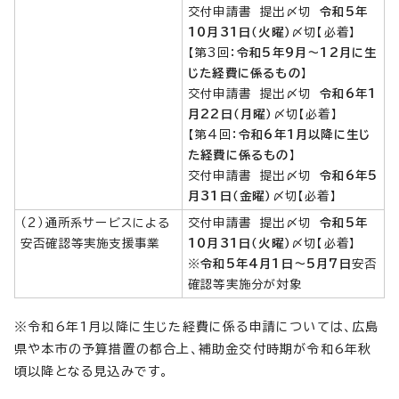
交付申請書 提出〆切
令和5年
10月31日（火曜）
〆切【必着】
【第3回：
令和5年9月～12月に生
じた経費に係るもの
】
交付申請書 提出〆切
令和6年1
月22日（月曜）
〆切【必着】
【第4回：
令和6年1月以降に生じ
た経費に係るもの
】
交付申請書 提出〆切
令和6年5
月31日（金曜）
〆切【必着】
（2）通所系サービスによる
交付申請書 提出〆切
令和5年
安否確認等実施支援事業
10月31日（火曜）
〆切【必着】
※
令和5年4月1日～5月7日
安否
確認等実施分が対象
※令和6年1月以降に生じた経費に係る申請については、広島
県や本市の予算措置の都合上、補助金交付時期が令和6年秋
頃以降となる見込みです。