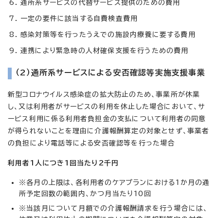
通所系サービスの代替サービス提供のための費用
一定の要件に該当する自費検査費用
感染対策等を行ったうえでの施設内療養に要する費用
連携により緊急時の人材確保支援を行うための費用
（2）通所系サービスによる安否確認等実施支援事業
新型コロナウイルス感染症の拡大防止のため、事業所が休業
し、又は利用者がサービスの利用を休止した場合において、サ
ービス利用に係る利用者負担金の支払について利用者の同意
が得られないことを理由に介護報酬算定の対象とせず、事業者
の負担により電話等による安否確認等を行った場合
利用者1人につき1回当たり2千円
※各月の上限は、各利用者のケアプランにおける1か月の通
所予定回数の範囲内、かつ月当たり10回
※当該月について月額での介護報酬請求を行う場合には、