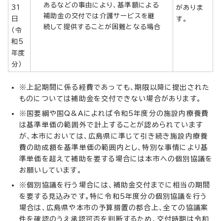
あるなどの事由により、基準額による
31
がありま
補助金の交付では介護サービスを継
日
す。
続して提供することが困難となる場合
（令
和5
年度
分）
※上記期間に係る経費であっても、期限以降に提出された
ものについては補助金を交付できない場合があります。
※国要綱や国Q&Aによれば令和5年度分の施設内療養費
は基準単価の範囲外で計上することが認められています
が、本市においては、広島県に準じて引き続き施設内療養
費の助成額を基準単価の範囲内とし、特別な事情により基
準単価を超えて補助を要する場合には本市への個別協議を
お願いしています。
※個別協議を行う場合には、補助金交付までに相当の期間
を要する見込みです。特に令和5年度分の個別協議を行う
場合は、広島県や本市の予算措置の都合上、全ての協議案
件を確認のうえ承認可否を判断するため、交付時期は令和