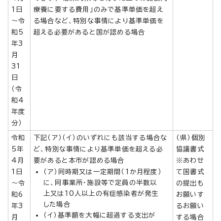
1日
療養に要する費用」のみで基準単価を超え
～令
る場合など、特別な事情により基準単価を
和5
超える必要があると国が認める場合
年3
月
31
日
（令
和4
年度
分）
令和
下記（ア）（イ）のいずれにも該当する場合な
（県）個別
5年
ど、特別な事情により基準単価を超える必
協議書式
4月
要があると本市が認める場合
※あわせ
1日
（ア）同時期又は一定期間（1か月程度）
て国書式
に、同事業所・施設等で定員の半数以
～令
の提出も
上又は10人以上の有症感染者が発生
和6
お願いす
した場合
年3
るお願い
（イ）基準額を大幅に超過する支出が
月
する場合