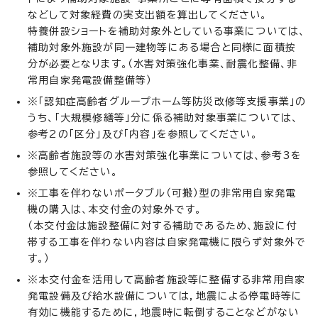
などして対象経費の実支出額を算出してください。
特養併設ショートを補助対象外としている事業については、
補助対象外施設が同一建物等にある場合と同様に面積按
分が必要となります。（水害対策強化事業、耐震化整備、非
常用自家発電設備整備等）
※「認知症高齢者グループホーム等防災改修等支援事業」の
うち、「大規模修繕等」分に係る補助対象事業については、
参考2の「区分」及び「内容」を参照してください。
※高齢者施設等の水害対策強化事業については、参考3を
参照してください。
※工事を伴わないポータブル（可搬）型の非常用自家発電
機の購入は、本交付金の対象外です。
（本交付金は施設整備に対する補助であるため、施設に付
帯する工事を伴わない内容は自家発電機に限らず対象外で
す。）
※本交付金を活用して高齢者施設等に整備する非常用自家
発電設備及び給水設備については，地震による停電時等に
有効に機能するために，地震時に転倒することなどがない