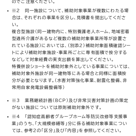
のでご注意ください。
※2 同一施設について、補助対象事業が複数にわたる場
合は、それぞれの事業を区分し、見積書を提出してくださ
い。
複合型施設（同一建物内に、特別養護老人ホーム、地域密着
型通所介護があるなど複数の補助対象事業所等が設置さ
れている施設）においては、（別添2）補助対象面積確認シー
トにより補助対象施設・事業所ごとに専有面積で按分する
などして対象経費の実支出額を算出してください。
特養併設ショートを補助対象外としている事業については、
補助対象外施設が同一建物等にある場合と同様に面積按
分が必要となります。（水害対策強化事業、耐震化整備、非
常用自家発電設備整備等）
※3 業務継続計画（BCP）及び非常災害対策計画の策定
がない施設については原則補助対象外です。
※4 「認知症高齢者グループホーム等防災改修等支援事
業」のうち、「大規模修繕等」分に係る補助対象事業につい
ては、参考2の「区分」及び「内容」を参照してください。