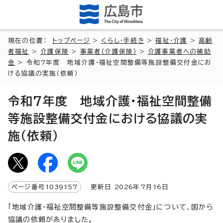
現在の位置：
トップページ
>
くらし・手続き
>
福祉・介護
>
高齢
者福祉
>
介護保険
>
事業者（介護保険）
>
介護事業者への補助
金
> 令和7年度 地域介護・福祉空間整備等施設整備交付金にお
ける協議の実施（依頼）
令和7年度 地域介護・福祉空間整備
等施設整備交付金における協議の実
施（依頼）
ページ番号
1039157
更新日
2026
年7月
16
日
「地域介護・福祉空間整備等施設整備交付金」について、国から
協議の依頼がありました。