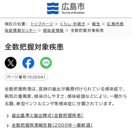
現在の位置：
トップページ
>
くらし・手続き
>
衛生
>
広島市感
染症情報センター
>
感染症情報
> 全数把握対象疾患
全数把握対象疾患
ページ番号
1028041
全数把握疾患は、医師の届出が義務付けられている感染症で、
病気の重篤度、感染のしやすさ、感染経路などにより、一類から
五類、新型インフルエンザ等感染症に分類されています。
届出基準と届出様式（全数把握疾患）
全数把握疾患報告数（2000年～最新週）