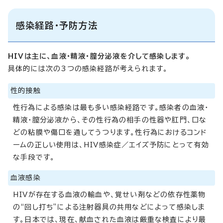
感染経路・予防方法
HIVは主に、血液・精液・膣分泌液を介して感染します。
具体的には次の3つの感染経路が考えられます。
性的接触
性行為による感染は最も多い感染経路です。感染者の血液・
精液・膣分泌液から、その性行為の相手の性器や肛門、口な
どの粘膜や傷口を通してうつります。性行為におけるコンド
ームの正しい使用は、HIV感染症／エイズ予防にとって有効
な手段です。
血液感染
HIVが存在する血液の輸血や、覚せい剤などの依存性薬物
の“回し打ち”による注射器具の共用などによって感染しま
す。日本では、現在、献血された血液は厳重な検査により最