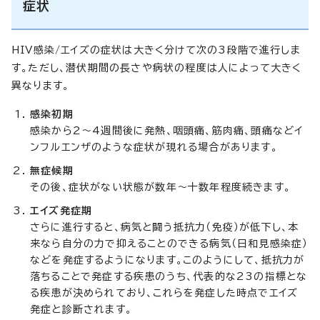
症状
HIV感染/エイズの症状は大きく分けて次の3段階で進行しま
す。ただし、潜伏期間の長さや病状の程度は人によって大きく
異なります。
感染初期
感染から2～4週間後に発熱、咽頭痛、筋肉痛、頭痛などイ
ンフルエンザのような症状が現れる場合があります。
無症候期
その後、症状がない状態が数年～十数年程度続きます。
エイズ発症期
さらに進行すると、病気と闘う抵抗力（免疫）が低下し、本
来なら自分の力で抑えることのできる病気（日和見感染症）
などを発症するようになります。このようにして、抵抗力が
落ちることで発症する疾患のうち、代表的な23の指標とな
る疾患が決められており、これらを発症した時点でエイズ
発症と診断されます。