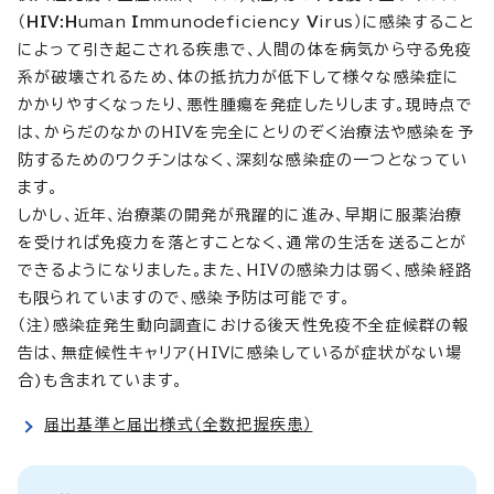
（
HIV:
H
uman
I
mmunodeficiency
V
irus
）に感染すること
によって引き起こされる疾患で、人間の体を病気から守る免疫
系が破壊されるため、体の抵抗力が低下して様々な感染症に
かかりやすくなったり、悪性腫瘍を発症したりします。現時点で
は、からだのなかのHIVを完全にとりのぞく治療法や感染を予
防するためのワクチンはなく、深刻な感染症の一つとなってい
ます。
しかし、近年、治療薬の開発が飛躍的に進み、早期に服薬治療
を受ければ免疫力を落とすことなく、通常の生活を送ることが
できるようになりました。また、HIVの感染力は弱く、感染経路
も限られていますので、感染予防は可能です。
（注）感染症発生動向調査における後天性免疫不全症候群の報
告は、無症候性キャリア(HIVに感染しているが症状がない場
合)も含まれています。
届出基準と届出様式（全数把握疾患）