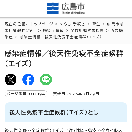
現在の位置：
トップページ
>
くらし・手続き
>
衛生
>
広島市感
染症情報センター
>
感染症情報
>
全数把握対象疾患
>
五類感
染症
> 感染症情報／後天性免疫不全症候群（エイズ）
感染症情報／後天性免疫不全症候群
（エイズ）
ページ番号
1011194
更新日
2026
年7月
29
日
後天性免疫不全症候群(エイズ)とは
後天性免疫不全症候群(エイズ)(注)は
ヒト免疫不全ウイルス