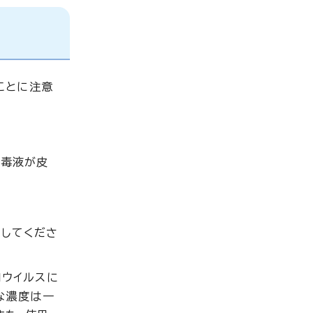
ことに注意
消毒液が皮
してくださ
ロウイルスに
な濃度は一