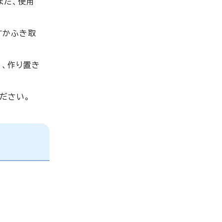
また、使用
すかふき取
、作り置き
ださい。