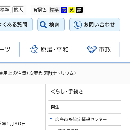
標準
拡大
背景色
よくある質問
検索
お問い合わせ
ーツ
原爆・平和
市政
使用上の注意（次亜塩素酸ナトリウム）
くらし・手続き
衛生
広島市感染症情報センター
6
年1月
30
日