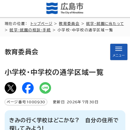
現在の位置：
トップページ
>
教育委員会
>
就学・就園に当たって
>
就学・就園の相談・手続
> 小学校・中学校の通学区域一覧
教育委員会
メニュー
小学校・中学校の通学区域一覧
ページ番号
1008930
更新日
2026
年7月
30
日
きみの行く学校はどこかな? 自分の住所で
探してみよう!