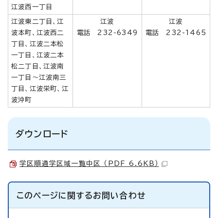
江波西一丁目
江波東二丁目、江
江波
江波
波本町、江波西二
電話 232-6349
電話 232-1465
丁目、江波二本松
一丁目、江波二本
松二丁目、江波南
一丁目～江波南三
丁目、江波栄町、江
波沖町
ダウンロード
学区順通学区域一覧中区 （PDF 6.6KB）
このページに関する
お問い合わせ