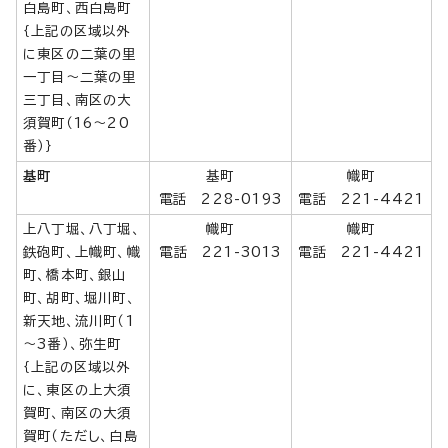
白島町、西白島町
｛上記の区域以外
に東区の二葉の里
一丁目～二葉の里
三丁目、南区の大
須賀町（16～20
番）｝
基町
基町
幟町
電話 228-0193
電話 221-4421
上八丁堀、八丁堀、
幟町
幟町
鉄砲町、上幟町、幟
電話 221-3013
電話 221-4421
町、橋本町、銀山
町、胡町、堀川町、
新天地、流川町（1
～3番）、弥生町
｛上記の区域以外
に、東区の上大須
賀町、南区の大須
賀町（ただし、白島