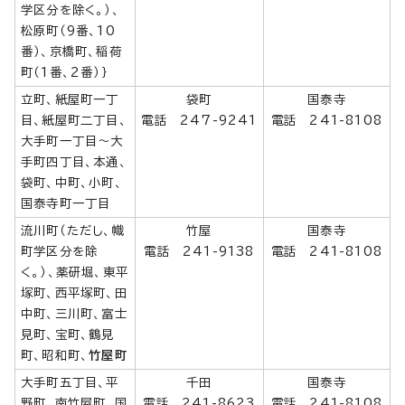
学区分を除く。）、
松原町（9番、10
番）、京橋町、稲荷
町（1番、2番）｝
立町、紙屋町一丁
袋町
国泰寺
目、紙屋町二丁目、
電話 247-9241
電話 241-8108
大手町一丁目～大
手町四丁目、本通、
袋町、中町、小町、
国泰寺町一丁目
流川町（ただし、幟
竹屋
国泰寺
町学区分を除
電話 241-9138
電話 241-8108
く。）、薬研堀、東平
塚町、西平塚町、田
中町、三川町、富士
見町、宝町、鶴見
町、昭和町、
竹屋町
大手町五丁目、平
千田
国泰寺
野町、南竹屋町、国
電話 241-8623
電話 241-8108