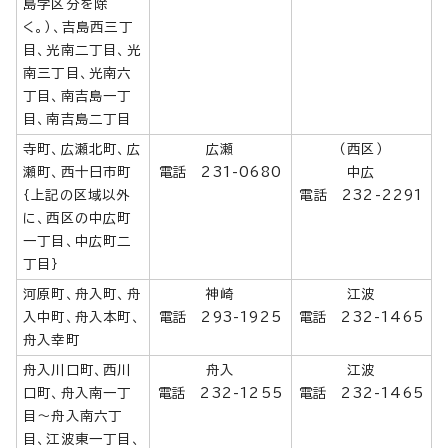
島学区分を除
く。）、吉島西三丁
目、光南二丁目、光
南三丁目、光南六
丁目、南吉島一丁
目、南吉島二丁目
寺町、広瀬北町、広
広瀬
（西区）
瀬町、西十日市町
電話 231-0680
中広
｛上記の区域以外
電話 232-2291
に、西区の中広町
一丁目、中広町二
丁目｝
河原町、舟入町、舟
神崎
江波
入中町、舟入本町、
電話 293-1925
電話 232-1465
舟入幸町
舟入川口町、西川
舟入
江波
口町、舟入南一丁
電話 232-1255
電話 232-1465
目～舟入南六丁
目、江波東一丁目、