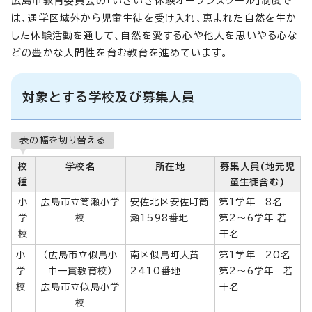
広島市教育委員会の「いきいき体験オープンスクール」制度で
は、通学区域外から児童生徒を受け入れ、恵まれた自然を生か
した体験活動を通して、自然を愛する心や他人を思いやる心な
どの豊かな人間性を育む教育を進めています。
対象とする学校及び募集人員
表の幅を切り替える
校
学校名
所在地
募集人員(地元児
種
童生徒含む)
小
広島市立筒瀬小学
安佐北区安佐町筒
第1学年 8名
学
校
瀬1598番地
第2～6学年 若
校
干名
小
（広島市立似島小
南区似島町大黄
第1学年 20名
学
中一貫教育校）
2410番地
第2～6学年 若
校
広島市立似島小学
干名
校