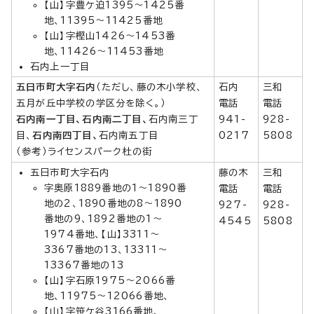
【山】字豊ケ迫1395～1425番
地、11395～11425番地
【山】字樫山1426～1453番
地、11426～11453番地
石内上一丁目
五日市町大字石内
（ただし、藤の木小学校、
石内
三和
五月が丘中学校の学区分を除く。）
電話
電話
石内南一丁目、石内南二丁目、
石内南三丁
941-
928-
目、
石内南四丁目、
石内南五丁目
0217
5808
（参考）ライセンスパーク杜の街
五日市町大字石内
藤の木
三和
字奥原1889番地の1～1890番
電話
電話
地の2、1890番地の8～1890
927-
928-
番地の9、1892番地の1～
4545
5808
1974番地、【山】3311～
3367番地の13、13311～
13367番地の13
【山】字石原1975～2066番
地、11975～12066番地、
【山】字笹ケ谷3166番地、