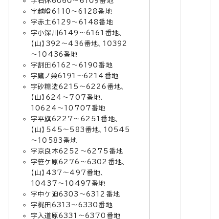
字石休6060～6109番地
字越嶝6110～6128番地
字赤土6129～6148番地
字小深川6149～6161番地、
【山】392～436番地、10392
～10436番地
字割田6162～6190番地
字鷹ノ巣6191～6214番地
字砂糖造6215～6226番地、
【山】624～707番地、
10624～10707番地
字平旗6227～6251番地、
【山】545～583番地、10545
～10583番地
字京良木6252～6275番地
字笹ケ原6276～6302番地、
【山】437～497番地、
10437～10497番地
字中ケ迫6303～6312番地
字梶田6313～6330番地
字入道原6331～6370番地