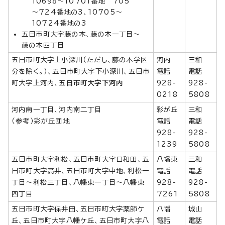
10698～10701番地 705
～724番地の3、10705～
10724番地の3
五日市町大字藤の木、藤の木一丁目～
藤の木四丁目
五日市町大字上小深川（ただし、藤の木学区
河内
三和
分を除く。）、五日市町大字下小深川、五日市
電話
電話
町大字上河内、
五日市町大字下河内
928-
928-
0218
5808
河内南一丁目、河内南二丁目
彩が丘
三和
（参考）彩が丘団地
電話
電話
928-
928-
1239
5808
五日市町大字利松、五日市町大字口和田、五
八幡東
三和
日市町大字高井、五日市町大字中地、利松一
電話
電話
丁目～利松三丁目、八幡東一丁目～八幡東
928-
928-
四丁目
7261
5808
五日市町大字保井田、五日市町大字薬師ケ
八幡
城山
丘、五日市町大字八幡ケ丘、五日市町大字八
電話
電話