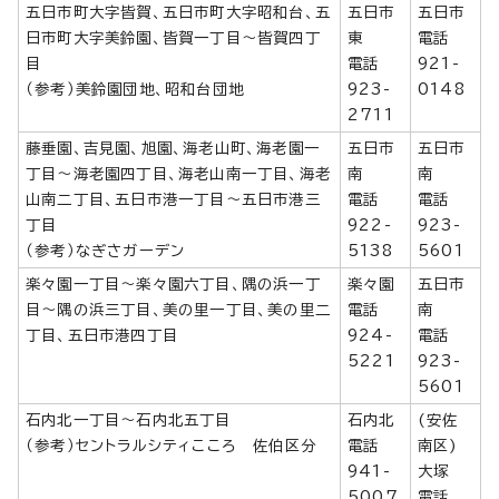
五日市町大字皆賀、五日市町大字昭和台、五
五日市
五日市
日市町大字美鈴園、皆賀一丁目～皆賀四丁
東
電話
目
電話
921-
（参考）美鈴園団地、昭和台団地
923-
0148
2711
藤垂園、吉見園、旭園、海老山町、海老園一
五日市
五日市
丁目～海老園四丁目、海老山南一丁目、海老
南
南
山南二丁目、五日市港一丁目～五日市港三
電話
電話
丁目
922-
923-
（参考）なぎさガーデン
5138
5601
楽々園一丁目～楽々園六丁目、隅の浜一丁
楽々園
五日市
目～隅の浜三丁目、美の里一丁目、美の里二
電話
南
丁目、五日市港四丁目
924-
電話
5221
923-
5601
石内北一丁目～石内北五丁目
石内北
(安佐
（参考）セントラルシティこころ 佐伯区分
電話
南区)
941-
大塚
5007
電話