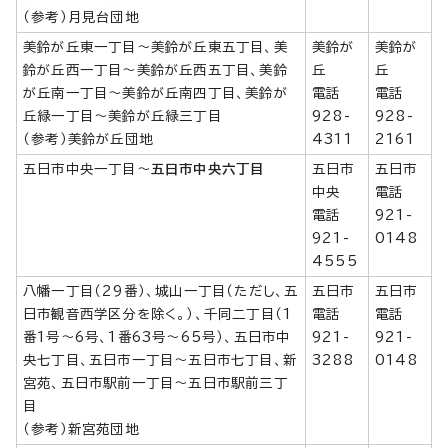
（参考）月見台団地
美鈴が丘東一丁目～美鈴が丘東五丁目、美
美鈴が
美鈴が
鈴が丘西一丁目～美鈴が丘西五丁目、美鈴
丘
丘
が丘南一丁目～美鈴が丘南四丁目、美鈴が
電話
電話
丘緑一丁目～美鈴が丘緑三丁目
928-
928-
（参考）美鈴が丘団地
4311
2161
五日市中央一丁目～
五日市中央六丁目
五日市
五日市
中央
電話
電話
921-
921-
0148
4555
八幡一丁目（29番）、城山一丁目（ただし、五
五日市
五日市
日市観音西学区分を除く。）、千同二丁目（1
電話
電話
番1号～6号、1番63号～65号）、五日市中
921-
921-
央七丁目、五日市一丁目～五日市七丁目、新
3288
0148
宮苑、五日市駅前一丁目～五日市駅前三丁
目
（参考）新宮苑団地