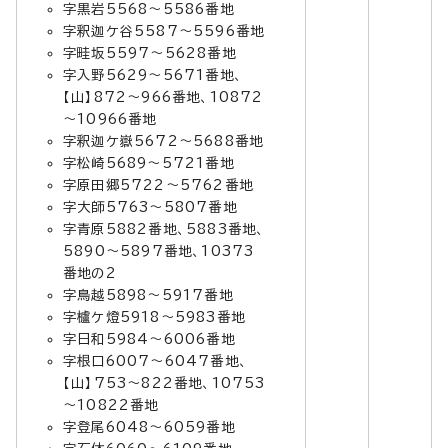
字黒岩5568～5586番地
字釈迦ケ谷5587～5596番地
字畦坂5597～5628番地
字入野5629～5671番地、
【山】872～966番地、10872
～10966番地
字釈迦ケ嶽5672～5688番地
字松崎5689～5721番地
字原田郷5722～5762番地
字大師5763～5807番地
字青原5882番地、5883番地、
5890～5897番地、10373
番地の2
字鳥越5898～5917番地
字櫨ケ燈5918～5983番地
字日和5984～6006番地
字根口6007～6047番地、
【山】753～822番地、10753
～10822番地
字登尾6048～6059番地