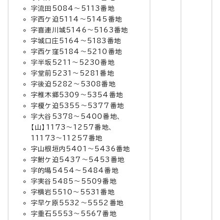
字流田5084～5113番地
字西ケ迫5114～5145番地
字喜連川城5146～5163番地
字城口庄5164～5183番地
字西ケ窪5184～5210番地
字半坂5211～5230番地
字堂前5231～5281番地
字後迫5282～5308番地
字椎木郷5309～5354番地
字榎ケ迫5355～5377番地
字大谷5378～5400番地、
【山】1173～1257番地、
11173～11257番地
字山根垣内5401～5436番地
字鮒ケ迫5437～5453番地
字的場5454～5484番地
字実谷5485～5509番地
字横岩5510～5531番地
字早ケ原5532～5552番地
字重石5553～5567番地