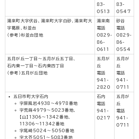
83-
83-
0513
0547
湯来町大字伏谷、湯来町大字白砂、湯来町大
湯来南
砂谷
字葛原、杉並台
電話
電話
（参考）杉並台団地
0829-
0829-
86-
86-
0611
0554
五月が丘一丁目～五月が丘五丁目、
五月が
五月が
石内東一丁目～石内東四丁目
丘
丘
（参考）五月が丘団地
電話
電話
941-
941-
2820
0711
五日市町大字石内
石内
五月が
字屏風岩4938～4978番地
電話
丘
字荒蒔4979～5023番地、
941-
電話
【山】1306～1342番地、
0217
941-
11306～11342番地
0711
字尾崎5024～5050番地
字大芥5051～5083番地