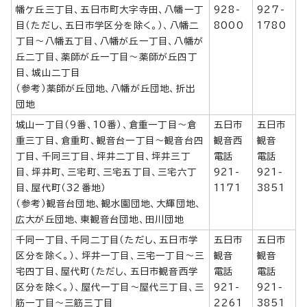
幡ケ丘三丁目、五日市町大字寺田、八幡一丁
928-
927-
目（ただし、五日市学区分を除く。）、八幡二
8000
1780
丁目～八幡五丁目、八幡が丘一丁目、八幡が
丘二丁目、薬師が丘一丁目～薬師が丘四丁
目、城山二丁目
（参考）薬師が丘団地、八幡が丘団地、折出
団地
城山一丁目（9番、10番）、倉重一丁目～倉
五日市
五日市
重三丁目、倉重町、観音台一丁目～観音台四
観音西
観音
丁目、千同三丁目、坪井二丁目、坪井三丁
電話
電話
目、坪井町、三宅町、三宅五丁目、三宅六丁
921-
921-
目、屋代町（32番地）
1171
3851
（参考）観音台団地、観水園団地、大輝団地、
広大が丘団地、東観音台団地、田川団地
千同一丁目、千同二丁目（ただし、五日市学
五日市
五日市
区分を除く。）、坪井一丁目、三宅一丁目～三
観音
観音
宅四丁目、屋代町（ただし、五日市観音西学
電話
電話
区分を除く。）、屋代一丁目～屋代三丁目、三
921-
921-
筋一丁目～三筋三丁目
2261
3851