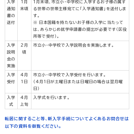
入学
1月
1月末頃、市立小・中学校に入学するお子様の属す
通知
末頃
る世帯の世帯主様宛てに「入学通知書」を送付しま
書の
す。
送付
※ 日本国籍を持たないお子様の入学に当たって
は、あらかじめ就学申請書の提出が必要です（区役
所等で受付）。
入学
2月
市立小・中学校で入学説明会を実施します。
説明
頃
会の
実施
入学
4月
市立小・中学校で入学受付を行います。
受付
1日
（4月1日が土曜日または日曜日の場合は翌月曜
日）
入学
4月
入学式を行います。
式
上旬
転居に関すること等、新入学手続についてよくあるお問合せは
以下の資料を御覧ください。