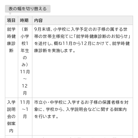
表の幅を切り替える
項目
時期
内容
就学
（新
9月末頃、小学校に入学予定のお子様の属する世
時健
小学
帯の世帯主様宛てに「就学時健康診断のお知らせ」
康診
校1
を送付し、概ね11月から12月にかけて、就学時健
断
年生
康診断を実施します。
の
み）
11月
～
12
月
入学
11月
市立小・中学校に入学するお子様の保護者様を対
説明
～1
象に、学校から、入学説明会などに関する御案内
会の
月
を行います。
御案
内