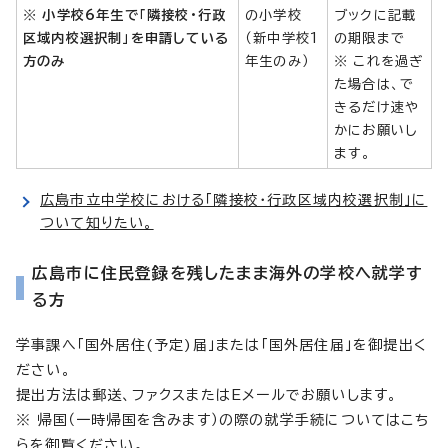
※
小学校6年生で「隣接校・行政
の小学校
ブックに記載
区域内校選択制」を申請している
（新中学校1
の期限まで
方のみ
年生のみ）
※ これを過ぎ
た場合は、で
きるだけ速や
かにお願いし
ます。
広島市立中学校における「隣接校・行政区域内校選択制」に
ついて知りたい。
広島市に住民登録を残したまま海外の学校へ就学す
る方
学事課へ「国外居住(予定)届」または「国外居住届」を御提出く
ださい。
提出方法は郵送、ファクスまたはEメールでお願いします。
※ 帰国（一時帰国を含みます）の際の就学手続についてはこち
らを御覧ください。