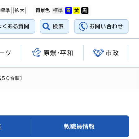
標準
拡大
背景色
よくある質問
検索
お問い合わせ
ーツ
原爆・平和
市政
50音順】
進
教職員情報