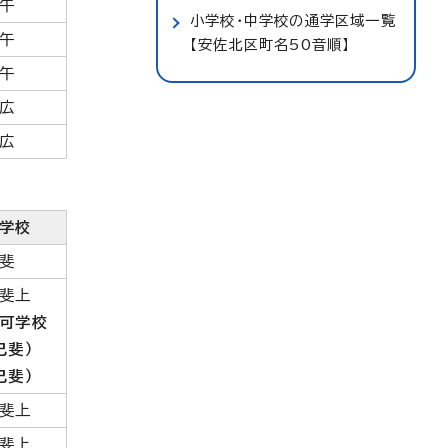
午
小学校・中学校の通学区域一覧
午
【安佐北区町名50音順】
午
広
広
学校
斐
斐上
可学校
己斐）
己斐）
斐上
斐上