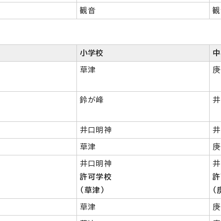
観音
観
小学校
中
草津
庚
鈴が峰
井
井口明神
井
草津
庚
井口明神
井
許可学校
許
（草津）
（
草津
庚