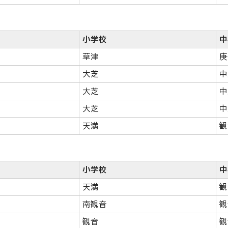
小学校
中
草津
庚
大芝
中
大芝
中
大芝
中
天満
観
小学校
中
天満
観
南観音
観
観音
観