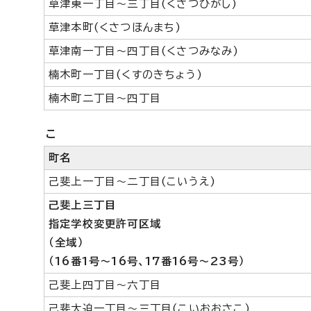
草津東一丁目～三丁目(くさつひがし)
草津本町(くさつほんまち)
草津南一丁目～四丁目(くさつみなみ)
楠木町一丁目(くすのきちょう)
楠木町二丁目～四丁目
こ
町名
己斐上一丁目～二丁目(こいうえ)
己斐上三丁目
指定学校変更許可区域
（全域）
（16番1号～16号、17番16号～23号）
己斐上四丁目～六丁目
己斐大迫一丁目～三丁目(こいおおさこ)