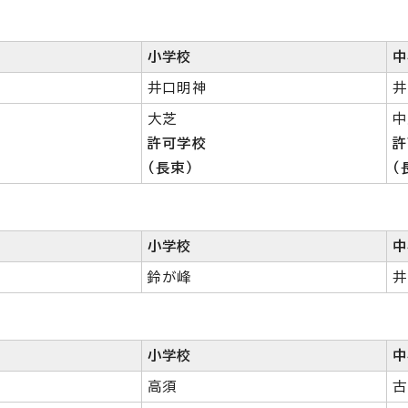
小学校
中
井口明神
井
大芝
中
許可学校
許
（長束）
（
小学校
中
鈴が峰
井
小学校
中
高須
古