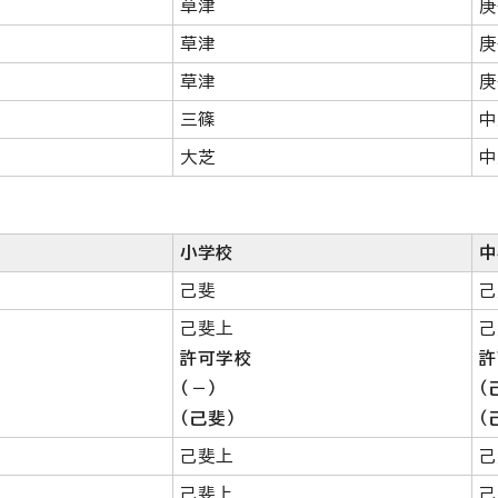
草津
庚
草津
庚
草津
庚
三篠
中
大芝
中
小学校
中
己斐
己
己斐上
己
許可学校
許
（－）
（
（己斐）
（
己斐上
己
己斐上
己