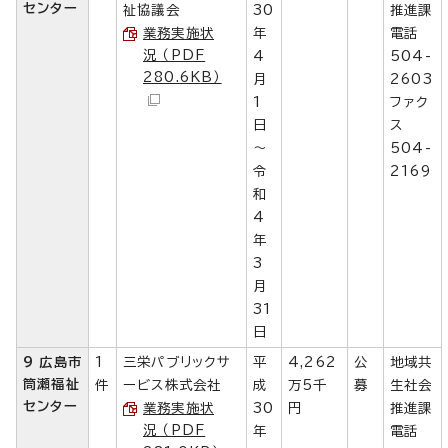
センター
祉協議会
30
推進課
業務実施状
年
電話
況 （PDF
4
504-
280.6KB）
月
2603
1
ファク
日
ス
～
504-
令
2169
和
4
年
3
月
31
日
9 広島市
1
三栄パブリックサ
平
4,262
公
地域共
筒瀬福祉
件
ービス株式会社
成
万5千
募
生社会
センター
業務実施状
30
円
推進課
況 （PDF
年
電話