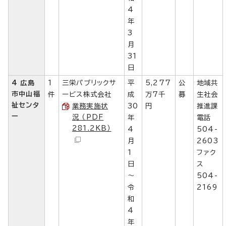
4
年
3
月
31
日
4 広島
1
三栄パブリックサ
平
5,277
公
地域共
市中山福
件
ービス株式会社
成
万7千
募
生社会
祉センタ
業務実施状
30
円
推進課
ー
況 （PDF
年
電話
281.2KB）
4
504-
月
2603
1
ファク
日
ス
～
504-
令
2169
和
4
年