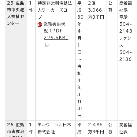
25 広島
1
特定非営利活動法
平
2億
公
高齢福
市中央老
件
人ワーカーズコー
成
3,066
募
祉課
人福祉セ
プ
30
万8千円
電話
ンター
業務実施状
年
504-
況 （PDF
4
2143
279.5KB）
月
ファク
1
ス
日
504-
～
2136
令
和
4
年
3
月
31
日
26 広島
1
テルウェル西日本
平
2,486
公
高齢福
市東雲老
件
株式会社
成
万3千円
募
祉課