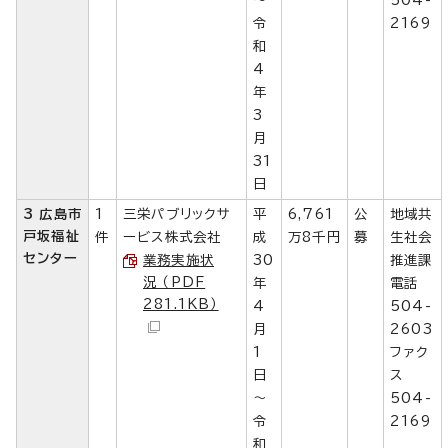
令
2169
和
4
年
3
月
31
日
3 広島市
1
三栄パブリックサ
平
6,761
公
地域共
戸坂福祉
件
ービス株式会社
成
万8千円
募
生社会
センター
業務実施状
30
推進課
況 （PDF
年
電話
281.1KB）
4
504-
月
2603
1
ファク
日
ス
～
504-
令
2169
和