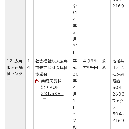
令
2169
和
4
年
3
月
31
日
12 広島
1
社会福祉法人広島
平
4,936
公
地域共
市阿戸福
件
市安芸区社会福祉
成
万9千円
募
生社会
祉センタ
協議会
30
推進課
ー
業務実施状
年
電話
況 （PDF
4
504-
281.5KB）
月
2603
1
ファク
日
ス
～
504-
令
2169
和