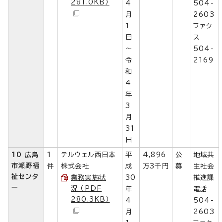
281.0KB）
4
504-
月
2603
1
ファク
日
ス
～
504-
令
2169
和
4
年
3
月
31
日
10 広島
1
テルウェル西日本
平
4,896
公
地域共
市瀬野福
件
株式会社
成
万3千円
募
生社会
祉センタ
業務実施状
30
推進課
ー
況 （PDF
年
電話
280.3KB）
4
504-
月
2603