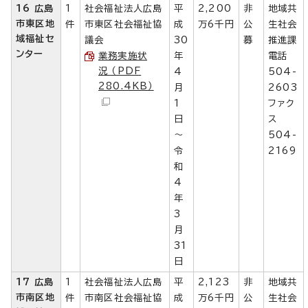
16 広島
1
社会福祉法人広島
平
2,200
非
地域共
市東区地
件
市東区社会福祉協
成
万6千円
公
生社会
域福祉セ
議会
30
募
推進課
ンター
業務実施状
年
電話
況 （PDF
4
504-
280.4KB）
月
2603
1
ファク
日
ス
～
504-
令
2169
和
4
年
3
月
31
日
17 広島
1
社会福祉法人広島
平
2,123
非
地域共
市南区地
件
市南区社会福祉協
成
万6千円
公
生社会