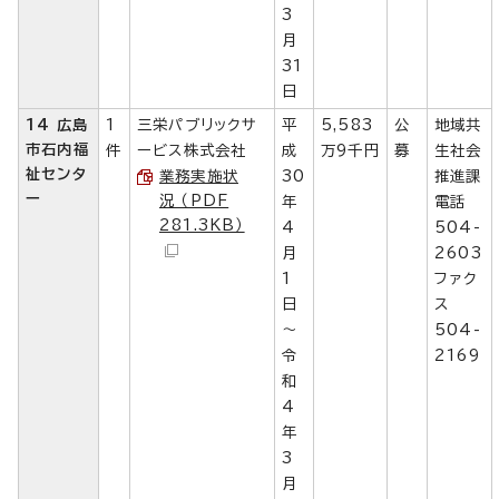
3
月
31
日
14 広島
1
三栄パブリックサ
平
5,583
公
地域共
市石内福
件
ービス株式会社
成
万9千円
募
生社会
祉センタ
業務実施状
30
推進課
ー
況 （PDF
年
電話
281.3KB）
4
504-
月
2603
1
ファク
日
ス
～
504-
令
2169
和
4
年
3
月