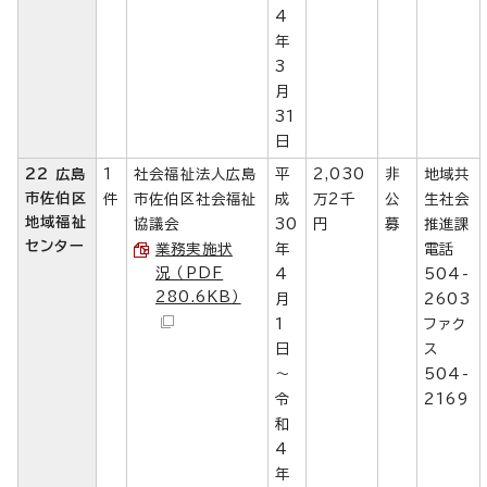
4
年
3
月
31
日
22 広島
1
社会福祉法人広島
平
2,030
非
地域共
市佐伯区
件
市佐伯区社会福祉
成
万2千
公
生社会
地域福祉
協議会
30
円
募
推進課
センター
業務実施状
年
電話
況 （PDF
4
504-
280.6KB）
月
2603
1
ファク
日
ス
～
504-
令
2169
和
4
年