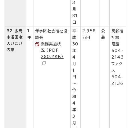
3
月
31
日
32 広島
1
伴学区社会福祉協
平
2,958
公
高齢福
市沼田老
件
議会
成
万円
募
祉課
人いこい
業務実施状
30
電話
の家
況 （PDF
年
504-
280.2KB）
4
2143
月
ファク
1
ス
日
504-
～
2136
令
和
4
年
3
月