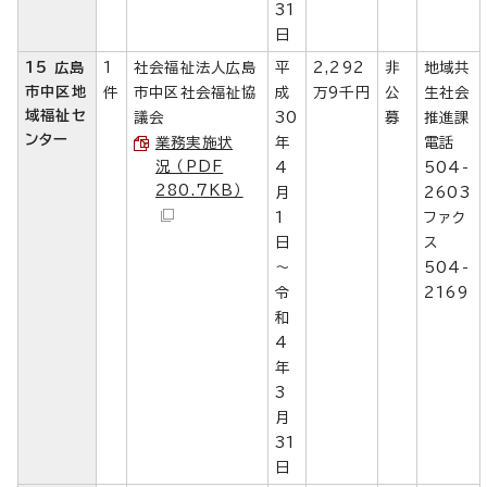
31
日
15 広島
1
社会福祉法人広島
平
2,292
非
地域共
市中区地
件
市中区社会福祉協
成
万9千円
公
生社会
域福祉セ
議会
30
募
推進課
ンター
業務実施状
年
電話
況 （PDF
4
504-
280.7KB）
月
2603
1
ファク
日
ス
～
504-
令
2169
和
4
年
3
月
31
日