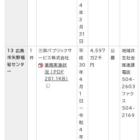
4
年
3
月
31
日
13 広島
1
三栄パブリックサ
平
4,597
公
地域共
市矢野福
件
ービス株式会社
成
万2千
募
生社会
祉センタ
業務実施状
30
円
推進課
ー
況 （PDF
年
電話
281.1KB）
4
504-
月
2603
1
ファク
日
ス
～
504-
令
2169
和
4
年