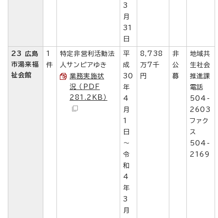
3
月
31
日
23 広島
1
特定非営利活動法
平
8,738
非
地域共
市湯来福
件
人サンピアゆき
成
万7千
公
生社会
祉会館
業務実施状
30
円
募
推進課
況 （PDF
年
電話
281.2KB）
4
504-
月
2603
1
ファク
日
ス
～
504-
令
2169
和
4
年
3
月