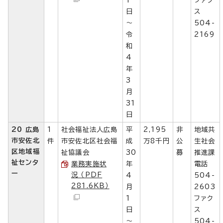
日
ス
～
504-
令
2169
和
4
年
3
月
31
日
20 広島
1
社会福祉法人広島
平
2,195
非
地域共
市安佐北
件
市安佐北区社会福
成
万8千円
公
生社会
区地域福
祉協議会
30
募
推進課
祉センタ
業務実施状
年
電話
ー
況 （PDF
4
504-
281.6KB）
月
2603
1
ファク
日
ス
～
504-