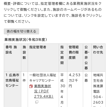
概要・評価については、指定管理者欄にある業務実施状況をク
リックして御覧ください。また、施設のホームページがあるもの
については、リンクを設定していますので、施設名をクリックし
て御覧ください。
表の幅を切り替える
業務実施状況（令和3年度）
番号 施
施
指定管理者
指
管理経
公
問い合
設名
設
定
費の限
募・
わせ先
数
期
度額
非
間
公
募
1 広島市
1
一般社団法人福祉
平
4,253
公
地域共
吉島福祉
件
キャリアセンター
成
万2千
募
生社会
センター
業務実施状
30
円
推進課
況 （PDF
年
電話
279.4KB）
4
504-
月
2603