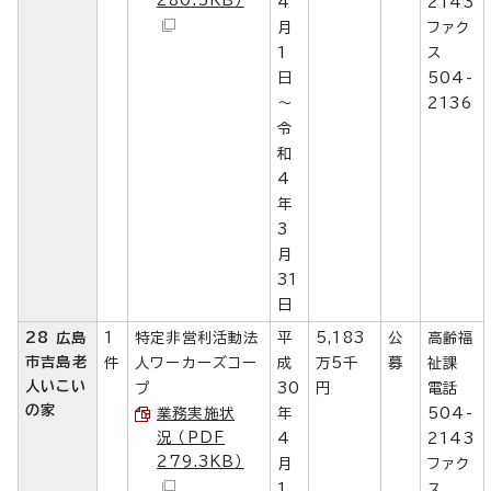
4
2143
月
ファク
1
ス
日
504-
～
2136
令
和
4
年
3
月
31
日
28 広島
1
特定非営利活動法
平
5,183
公
高齢福
市吉島老
件
人ワーカーズコー
成
万5千
募
祉課
人いこい
プ
30
円
電話
の家
業務実施状
年
504-
況 （PDF
4
2143
279.3KB）
月
ファク
1
ス