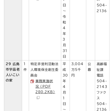
日
504-
～
2136
令
和
4
年
3
月
31
日
29 広島
1
特定非営利活動法
平
3,004
公
高齢福
市宇品老
件
人環境保全創生委
成
万5千
募
祉課
人いこい
員会
30
円
電話
の家
業務実施状
年
504-
況 （PDF
4
2143
280.2KB）
月
ファク
1
ス
日
504-
～
2136