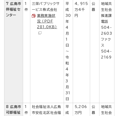
7 広島市
1
三栄パブリックサ
平
4, 915
公
地域共
伴福祉セ
件
ービス株式会社
成
万4千
募
生社会
ンター
業務実施状
30
円
推進課
況 （PDF
年
電話
281.0KB）
4
504-
月
2603
1
ファク
日
ス
～
504-
令
2169
和
4
年
3
月
31
日
8 広島市
1
社会福祉法人広島
平
5,206
公
地域共
可部福祉
件
市安佐北区社会福
成
万円
募
生社会