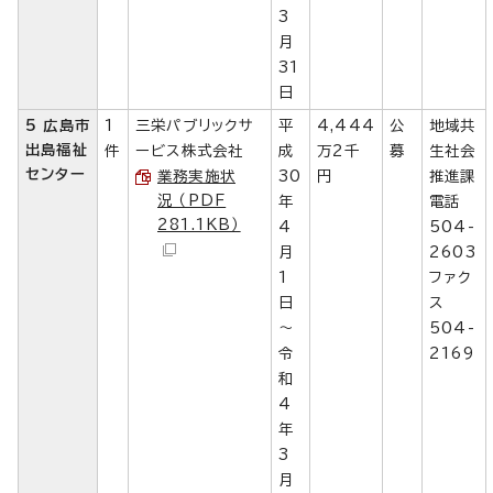
3
月
31
日
5 広島市
1
三栄パブリックサ
平
4,444
公
地域共
出島福祉
件
ービス株式会社
成
万2千
募
生社会
センター
業務実施状
30
円
推進課
況 （PDF
年
電話
281.1KB）
4
504-
月
2603
1
ファク
日
ス
～
504-
令
2169
和
4
年
3
月