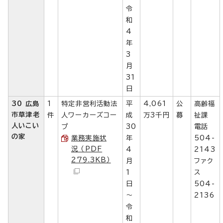
令
和
4
年
3
月
31
日
30 広島
1
特定非営利活動法
平
4,061
公
高齢福
市草津老
件
人ワーカーズコー
成
万3千円
募
祉課
人いこい
プ
30
電話
の家
業務実施状
年
504-
況 （PDF
4
2143
279.3KB）
月
ファク
1
ス
日
504-
～
2136
令
和