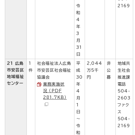
令
2169
和
4
年
3
月
31
日
21 広島
1
社会福祉法人広島
平
2,044
非
地域共
市安芸区
件
市安芸区社会福祉
成
万5千
公
生社会
地域福祉
協議会
30
円
募
推進課
センター
業務実施状
年
電話
況 （PDF
4
504-
281.7KB）
月
2603
1
ファク
日
ス
～
504-
令
2169
和