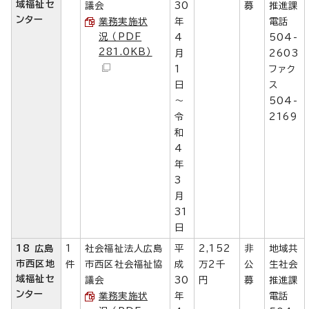
域福祉セ
議会
30
募
推進課
ンター
業務実施状
年
電話
況 （PDF
4
504-
281.0KB）
月
2603
1
ファク
日
ス
～
504-
令
2169
和
4
年
3
月
31
日
18 広島
1
社会福祉法人広島
平
2,152
非
地域共
市西区地
件
市西区社会福祉協
成
万2千
公
生社会
域福祉セ
議会
30
円
募
推進課
ンター
業務実施状
年
電話