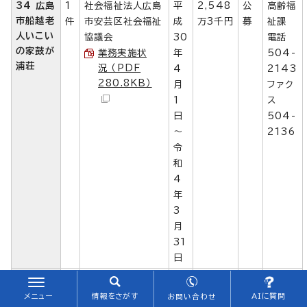
34 広島
1
社会福祉法人広島
平
2,548
公
高齢福
市船越老
件
市安芸区社会福祉
成
万3千円
募
祉課
人いこい
協議会
30
電話
の家鼓が
業務実施状
年
504-
浦荘
況 （PDF
4
2143
280.8KB）
月
ファク
1
ス
日
504-
～
2136
令
和
4
年
3
月
31
日
35 広島
1
社会福祉法人広島
平
1,240
公
高齢福
市老人い
件
市佐伯区社会福祉
成
万3千円
募
祉課
メニュー
情報をさがす
AIに質問
お問い合わせ