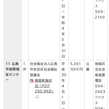
1
ファク
日
ス
～
504-
令
2169
和
4
年
3
月
31
日
11 広島
1
社会福祉法人広島
平
5,361
公
地域共
市畑賀福
件
市安芸区社会福祉
成
万9千円
募
生社会
祉センタ
協議会
30
推進課
ー
業務実施状
年
電話
況 （PDF
4
504-
280.8KB）
月
2603
1
ファク
日
ス
～
504-