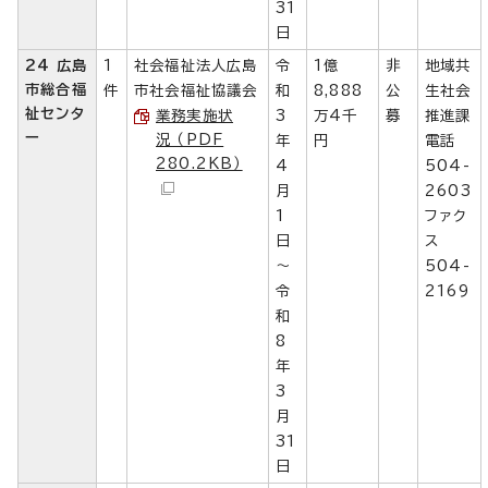
31
日
24 広島
1
社会福祉法人広島
令
1億
非
地域共
市総合福
件
市社会福祉協議会
和
8,888
公
生社会
祉センタ
業務実施状
3
万4千
募
推進課
ー
況 （PDF
年
円
電話
280.2KB）
4
504-
月
2603
1
ファク
日
ス
～
504-
令
2169
和
8
年
3
月
31
日