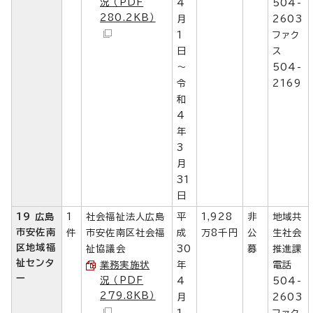
況 （PDF
4
504-
280.2KB）
月
2603
1
ファク
日
ス
～
504-
令
2169
和
4
年
3
月
31
日
19 広島
1
社会福祉法人広島
平
1,928
非
地域共
市安佐南
件
市安佐南区社会福
成
万8千円
公
生社会
区地域福
祉協議会
30
募
推進課
祉センタ
業務実施状
年
電話
ー
況 （PDF
4
504-
279.8KB）
月
2603
1
ファク