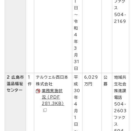
1
ファク
日
ス
～
504-
令
2169
和
4
年
3
月
31
日
2 広島市
1
テルウェル西日本
平
6,029
公
地域共
温品福祉
件
株式会社
成
万円
募
生社会
センター
業務実施状
30
推進課
況 （PDF
年
電話
281.3KB）
4
504-
月
2603
1
ファク
日
ス
～
504-