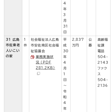
4
年
3
月
31
日
31 広島
1
社会福祉法人広島
平
2,837
公
高齢福
市佐東老
件
市安佐南区社会福
成
万円
募
祉課
人いこい
祉協議会
30
電話
の家
業務実施状
年
504-
況 （PDF
4
2143
281.2KB）
月
ファク
1
ス
日
504-
～
2136
令
和
4
年