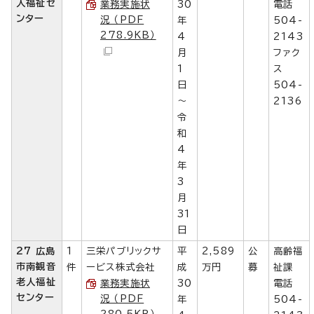
人福祉セ
業務実施状
30
電話
ンター
況 （PDF
年
504-
278.9KB）
4
2143
月
ファク
1
ス
日
504-
～
2136
令
和
4
年
3
月
31
日
27 広島
1
三栄パブリックサ
平
2,589
公
高齢福
市南観音
件
ービス株式会社
成
万円
募
祉課
老人福祉
業務実施状
30
電話
センター
況 （PDF
年
504-
280.5KB）