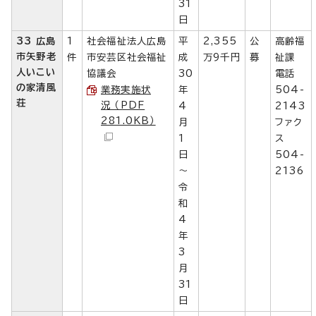
31
日
33 広島
1
社会福祉法人広島
平
2,355
公
高齢福
市矢野老
件
市安芸区社会福祉
成
万9千円
募
祉課
人いこい
協議会
30
電話
の家清風
業務実施状
年
504-
荘
況 （PDF
4
2143
281.0KB）
月
ファク
1
ス
日
504-
～
2136
令
和
4
年
3
月
31
日