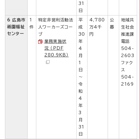
31
日
6 広島市
1
特定非営利活動法
平
4,780
公
地域共
祇園福祉
件
人ワーカーズコー
成
万4千
募
生社会
センター
プ
30
円
推進課
業務実施状
年
電話
況 （PDF
4
504-
280.9KB）
月
2603
1
ファク
日
ス
～
504-
令
2169
和
4
年
3
月
31
日