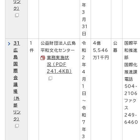
リン
年
ク）
3
月
31
日
31
1
公益財団法人広島
令
4億
公
国際平
広
件
平和文化センター
和
5,546
募
和推進
島
業務実施状
2
万1千円
部
国
況 （PDF
年
国際化
際
241.4KB）
4
推進課
会
月
電話
議
1
504-
場
日
2106
（外
～
ファク
部
令
ス
リン
和
249-
ク）
7
6460
年
3