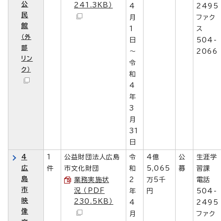
公
241.3KB）
4
2495
民
月
ファク
館
1
ス
（外
日
504-
部
～
2066
リン
令
ク）
和
4
年
3
月
31
日
4
1
公益財団法人広島
令
4億
公
生涯学
広
件
市文化財団
和
5,065
募
習課
島
業務実施状
2
万5千
電話
市
況 （PDF
年
円
504-
映
230.5KB）
4
2495
像
月
ファク