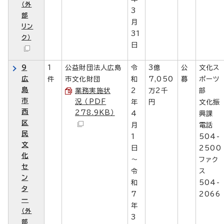
（外
3
部
月
リン
31
ク）
日
9
1
公益財団法人広島
令
3億
公
文化ス
広
件
市文化財団
和
7,050
募
ポーツ
島
業務実施状
2
万2千
部
市
況 （PDF
年
円
文化振
西
278.9KB）
4
興課
区
月
電話
民
1
504-
文
日
2500
化
～
ファク
セ
令
ス
ン
和
504-
タ
7
2066
ー
年
（外
3
部