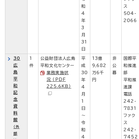
和
ス
4
504-
年
2066
3
月
31
日
30
1
公益財団法人広島
平
13億
非
国際平
広
件
平和文化センター
成
9,682
公
和推進
島
業務実施状
30
万6千
募
部
平
況 （PDF
年
円
平和推
和
225.6KB）
4
進課
記
月
電話
念
1
242-
資
日
7831
料
～
ファク
館
令
ス
（外
和
242-
部
4
7452