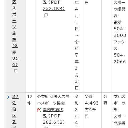
区
況 （PDF
年
円
スポー
ス
232.1KB）
4
ツ振興
ポ
月
課
ー
1
電話
ツ
日
504-
施
～
2503
設
令
ファク
（外
和
ス
部
7
504-
リン
年
2066
ク）
3
月
31
日
27
12
公益財団法人広島
令
7億
公
文化ス
佐
件
市スポーツ協会
和
4,493
募
ポーツ
伯
業務実施状
2
万4千
部
区
況 （PDF
年
円
スポー
ス
282.6KB）
4
ツ振興
ポ