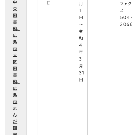
中
月
ファク
央
1
ス
図
日
504-
書
～
2066
館、
令
広
和
島
4
市
年
立
3
区
月
図
31
書
日
館、
広
島
市
ま
ん
が
図
書