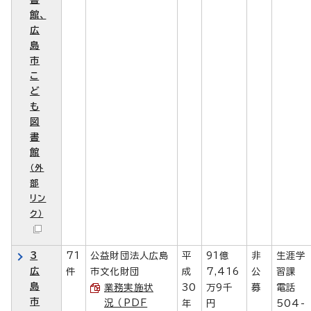
館、
広
島
市
こ
ど
も
図
書
館
（外
部
リン
ク）
3
71
公益財団法人広島
平
91億
非
生涯学
広
件
市文化財団
成
7,416
公
習課
島
業務実施状
30
万9千
募
電話
市
況 （PDF
年
円
504-