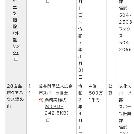
月
課
ー
1
電話
ツ
日
504-
施
～
2503
設
令
ファク
（外
和
ス
部
7
504-
リン
年
2066
ク）
3
月
31
日
28広島
1
公益財団法人広島
令
4億
公
文化ス
市クアハ
件
市スポーツ協会
和
508万
募
ポーツ
ウス湯の
業務実施状
2
1千円
部
山
況 （PDF
年
スポー
242.5KB）
4
ツ振興
月
課
1
電話