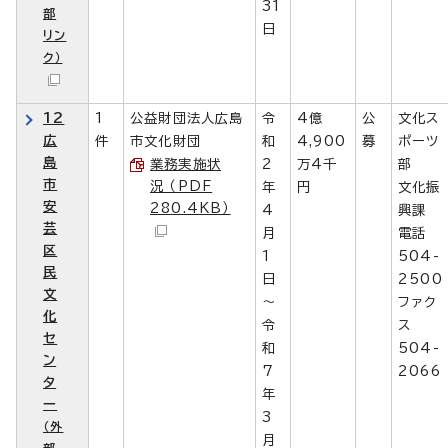
31
部
日
リン
ク）
12
1
公益財団法人広島
令
4億
公
文化ス
広
件
市文化財団
和
4,900
募
ポーツ
島
業務実施状
2
万4千
部
市
況 （PDF
年
円
文化振
安
280.4KB）
4
興課
芸
月
電話
区
1
504-
民
日
2500
文
～
ファク
化
令
ス
セ
和
504-
ン
7
2066
タ
年
ー
3
（外
月
部