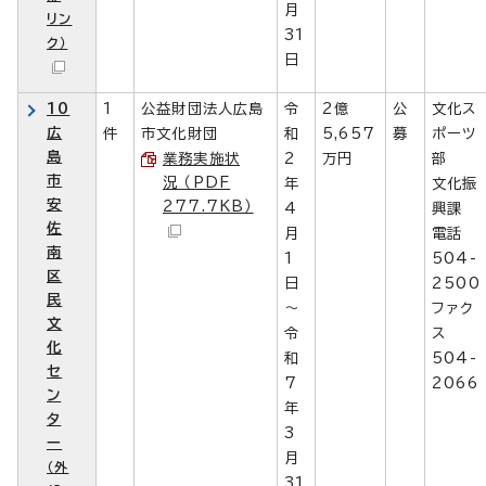
月
リン
31
ク）
日
10
1
公益財団法人広島
令
2億
公
文化ス
広
件
市文化財団
和
5,657
募
ポーツ
島
業務実施状
2
万円
部
市
況 （PDF
年
文化振
安
277.7KB）
4
興課
佐
月
電話
南
1
504-
区
日
2500
民
～
ファク
文
令
ス
化
和
504-
セ
7
2066
ン
年
タ
3
ー
月
（外
31