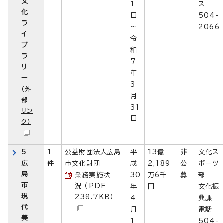
文
1
ス
化
日
504-
ラ
～
2066
イ
令
ブ
和
ラ
7
リ
年
ー
3
（外
月
部
31
リン
日
ク）
5
1
公益財団法人広島
平
13億
非
文化ス
広
件
市文化財団
成
2,189
公
ポーツ
島
業務実施状
30
万6千
募
部
市
況 （PDF
年
円
文化振
現
238.7KB）
4
興課
代
月
電話
美
1
504-