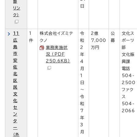
部
日
リン
ク）
11
1
株式会社イズミテ
令
2億
公
文化ス
広
件
クノ
和
7,000
募
ポーツ
島
業務実施状
2
万円
部
市
況 （PDF
年
文化振
安
250.6KB）
4
興課
佐
月
電話
北
1
504-
区
日
2500
民
～
ファク
文
令
ス
化
和
504-
セ
7
2066
ン
年
タ
3
ー
月
（外