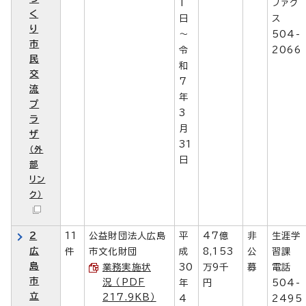
1
ファク
く
日
ス
り
～
504-
市
令
2066
民
和
交
7
流
年
プ
3
ラ
月
ザ
31
（外
日
部
リン
ク）
2
11
公益財団法人広島
平
47億
非
生涯学
広
件
市文化財団
成
8,153
公
習課
島
業務実施状
30
万9千
募
電話
市
況 （PDF
年
円
504-
立
217.9KB）
4
2495