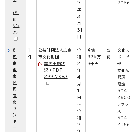
7
2066
ー
年
（外
3
部
月
リン
31
ク）
日
8
1
公益財団法人広島
令
4億
公
文化ス
広
件
市文化財団
和
826万
募
ポーツ
島
業務実施状
2
3千円
部
市
況 （PDF
年
文化振
南
299.7KB）
4
興課
区
月
電話
民
1
504-
文
日
2500
化
～
ファク
セ
令
ス
ン
和
504-
タ
7
2066
ー
年