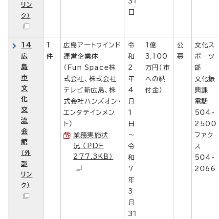
31
リン
日
ク）
14
1
広島アートウインド
令
1億
公
文化ス
広
件
運営企業体
和
3,100
募
ポーツ
島
（Fun Space株
2
万円（市
部
市
式会社、株式会社
年
への納
文化振
文
テレビ新広島、株
4
付金）
興課
化
式会社ハンズオン・
月
電話
交
エンタテインメン
1
504-
流
ト）
日
2500
会
業務実施状
～
ファク
館
況 （PDF
令
ス
（外
277.3KB）
和
504-
部
7
2066
リン
年
ク）
3
月
31