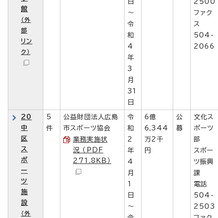
日
2500
館
～
ファク
（外
令
ス
部
和
504-
リン
4
2066
ク）
年
3
月
31
日
20
5
公益財団法人広島
令
6億
公
文化ス
中
件
市スポーツ協会
和
6,344
募
ポーツ
区
業務実施状
2
万2千
部
ス
況 （PDF
年
円
スポー
ポ
271.8KB）
4
ツ振興
ー
月
課
ツ
1
電話
施
日
504-
設
～
2503
（外
令
ファク