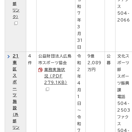
部
和
ス
リン
7
504-
ク）
年
2066
3
月
31
日
21
4
公益財団法人広島
令
9億
公
文化ス
東
件
市スポーツ協会
和
2,089
募
ポーツ
区
業務実施状
2
万円
部
ス
況 （PDF
年
スポー
ポ
279.1KB）
4
ツ振興
ー
月
課
ツ
1
電話
施
日
504-
設
～
2503
（外
令
ファク
部
和
ス
リン
7
504-