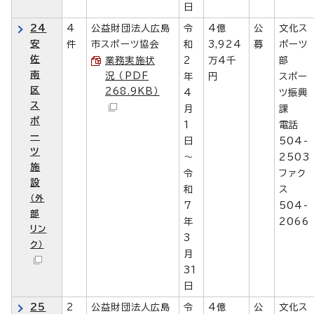
日
24
4
公益財団法人広島
令
4億
公
文化ス
安
件
市スポーツ協会
和
3,924
募
ポーツ
佐
業務実施状
2
万4千
部
南
況 （PDF
年
円
スポー
区
268.9KB）
4
ツ振興
ス
月
課
ポ
1
電話
ー
日
504-
ツ
～
2503
施
令
ファク
設
和
ス
（外
7
504-
部
年
2066
リン
3
ク）
月
31
日
25
2
公益財団法人広島
令
4億
公
文化ス