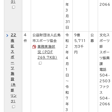
ク）
年
2066
3
月
31
日
22
4
公益財団法人広島
令
9億
公
文化ス
南
件
市スポーツ協会
和
5,711
募
ポーツ
区
業務実施状
2
万3千
部
ス
況 （PDF
年
円
スポー
ポ
269.7KB）
4
ツ振興
ー
月
課
ツ
1
電話
施
日
504-
設
～
2503
（外
令
ファク
部
和
ス
リン
7
504-
ク）
年
2066
3