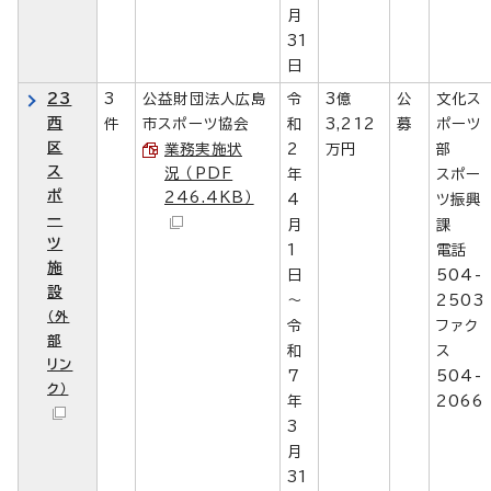
月
31
日
23
3
公益財団法人広島
令
3億
公
文化ス
西
件
市スポーツ協会
和
3,212
募
ポーツ
区
業務実施状
2
万円
部
ス
況 （PDF
年
スポー
ポ
246.4KB）
4
ツ振興
ー
月
課
ツ
1
電話
施
日
504-
設
～
2503
（外
令
ファク
部
和
ス
リン
7
504-
ク）
年
2066
3
月
31