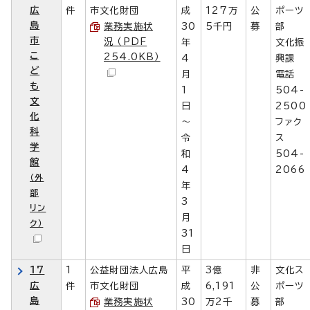
広
件
市文化財団
成
127万
公
ポーツ
島
業務実施状
30
5千円
募
部
市
況 （PDF
年
文化振
こ
254.0KB）
4
興課
ど
月
電話
も
1
504-
文
日
2500
化
～
ファク
科
令
ス
学
和
504-
館
4
2066
（外
年
部
3
リン
月
ク）
31
日
17
1
公益財団法人広島
平
3億
非
文化ス
広
件
市文化財団
成
6,191
公
ポーツ
島
業務実施状
30
万2千
募
部