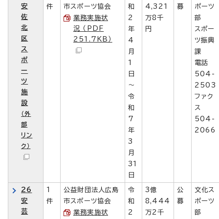
安
件
市スポーツ協会
和
4,321
募
ポーツ
佐
業務実施状
2
万8千
部
北
況 （PDF
年
円
スポー
区
251.7KB）
4
ツ振興
ス
月
課
ポ
1
電話
ー
日
504-
ツ
～
2503
施
令
ファク
設
和
ス
（外
7
504-
部
年
2066
リン
3
ク）
月
31
日
26
1
公益財団法人広島
令
3億
公
文化ス
安
件
市スポーツ協会
和
8,444
募
ポーツ
芸
業務実施状
2
万2千
部