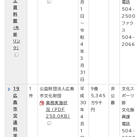
土
月
電話
資
1
504-
料
日
2500
館
～
ファク
（外
令
ス
部
和
504-
リン
4
2066
ク）
年
3
月
31
日
19
1
公益財団法人広島
平
9億
非
文化ス
広
件
市文化財団
成
5,345
公
ポーツ
島
業務実施状
30
万9千
募
部
市
況 （PDF
年
円
文化振
交
258.0KB）
4
興課
通
月
電話
科
1
504-
学