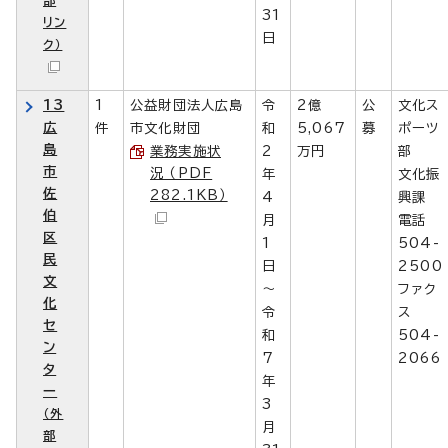
31
リン
日
ク）
13
1
公益財団法人広島
令
2億
公
文化ス
広
件
市文化財団
和
5,067
募
ポーツ
島
業務実施状
2
万円
部
市
況 （PDF
年
文化振
佐
282.1KB）
4
興課
伯
月
電話
区
1
504-
民
日
2500
文
～
ファク
化
令
ス
セ
和
504-
ン
7
2066
タ
年
ー
3
（外
月
部