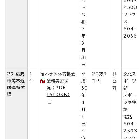
日
504-
～
2503
令
ファク
和
ス
7
504-
年
2066
3
月
31
日
29 広島
1
福木学区体育協会
平
20万3
非
文化ス
市馬木近
件
業務実施状
成
千円
公
ポーツ
隣運動広
況 （PDF
30
募
部
場
161.0KB）
年
スポー
4
ツ振興
月
課
1
電話
日
504-
～
2503
令
ファク