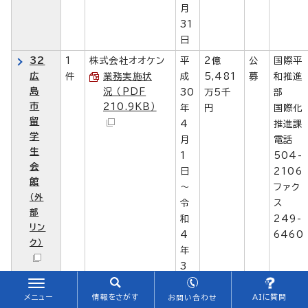
月
31
日
32
1
株式会社オオケン
平
2億
公
国際平
広
件
業務実施状
成
5,481
募
和推進
島
況 （PDF
30
万5千
部
市
210.9KB）
年
円
国際化
留
4
推進課
学
月
電話
生
1
504-
会
日
2106
館
～
ファク
（外
令
ス
部
和
249-
リン
4
6460
ク）
年
3
月
31
メニュー
情報をさがす
AIに質問
お問い合わせ