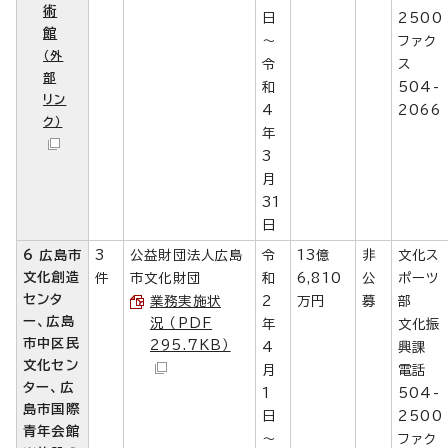
術
日
2500
館
～
ファク
（外
令
ス
部
和
504-
リン
4
2066
ク）
年
3
月
31
日
6 広島市
3
公益財団法人広島
令
13億
非
文化ス
文化創造
件
市文化財団
和
6,810
公
ポーツ
センタ
業務実施状
2
万円
募
部
ー、広島
況 （PDF
年
文化振
市中区民
295.7KB）
4
興課
文化セン
月
電話
ター、広
1
504-
島市国際
日
2500
青年会館
～
ファク