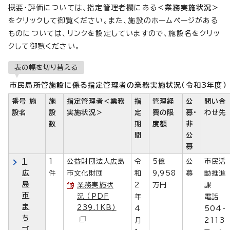
概要・評価については、指定管理者欄にある
＜業務実施状況＞
をクリックして御覧ください。また、施設のホームページがある
ものについては、リンクを設定していますので、施設名をクリッ
クして御覧ください。
表の幅を切り替える
市民局所管施設に係る指定管理者の業務実施状況（令和3年度）
番号 施
施
指定管理者＜業務
指
管理経
公
問い合
設名
設
実施状況＞
定
費の限
募・
わせ先
数
期
度額
非
間
公
募
1
1
公益財団法人広島
令
5億
公
市民活
広
件
市文化財団
和
9,958
募
動推進
島
業務実施状
2
万円
課
市
況 （PDF
年
電話
ま
239.1KB）
4
504-
ち
月
2113
づ