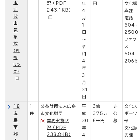
市
況 （PDF
年
円
文化振
江
243.1KB）
4
興課
波
月
電話
山
1
504-
気
日
2500
象
～
ファク
館
令
ス
（外
和
504-
部
4
2066
リン
年
ク）
3
月
31
日
18
1
公益財団法人広島
平
3億
非
文化ス
広
件
市文化財団
成
375万
公
ポーツ
島
業務実施状
30
6千円
募
部
市
況 （PDF
年
文化振
郷
238.8KB）
4
興課