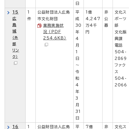
日
15
1
公益財団法人広島
平
1億
非
文化ス
広
件
市文化財団
成
4,247
公
ポーツ
島
業務実施状
30
万4千
募
部
城
況 （PDF
年
円
文化振
（外
254.6KB）
4
興課
部
月
電話
リン
1
504-
ク）
日
2869
～
ファク
令
ス
和
504-
4
2066
年
3
月
31
日
16
1
公益財団法人広島
平
7億
非
文化ス