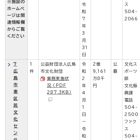
※施設の
令
ス
ホームペ
和
504-
ージは関
7
2066
連情報欄
年
からご覧
3
ください
月
31
日
7
1
公益財団法人広島
令
2億
公
文化ス
広
件
市文化財団
和
9,161
募
ポーツ
島
業務実施状
2
万8千
部
市
況 （PDF
年
円
文化振
東
287.3KB）
4
興課
区
月
電話
民
1
504-
文
日
2500
化
～
ファク
セ
令
ス
ン
和
504-
タ