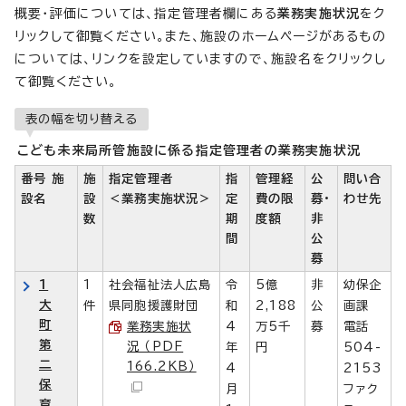
概要・評価については、指定管理者欄にある
業務実施状況
をク
リックして御覧ください。また、施設のホームページがあるもの
については、リンクを設定していますので、施設名をクリックし
て御覧ください。
表の幅を切り替える
こども未来局所管施設に係る指定管理者の業務実施状況
番号 施
施
指定管理者
指
管理経
公
問い合
設名
設
＜業務実施状況＞
定
費の限
募・
わせ先
数
期
度額
非
間
公
募
1
1
社会福祉法人広島
令
5億
非
幼保企
大
件
県同胞援護財団
和
2,188
公
画課
町
業務実施状
4
万5千
募
電話
第
況 （PDF
年
円
504-
二
166.2KB）
4
2153
保
月
ファク
育