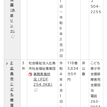
1
ス
園
日
504-
（外
～
2255
部
令
リ
和
ン
9
ク）
年
3
月
31
日
2
3
社会福祉法人広島
令
118億
非
こども
広
件
市社会福祉事業団
和
3,834
公
青少年
島
業務実施状
4
万5千
募
支援部
市
況 （PDF
年
円
障害児
こ
254.3KB）
4
支援担
ど
月
当
も
1
電話
療
日
263-
育
～
0683