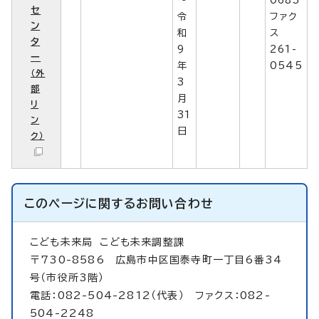
セ
令
ファク
ン
和
ス
タ
9
261-
ー
年
0545
（外
3
部
月
リ
31
ン
日
ク）
このページに関する
お問い合わせ
こども未来局
こども未来調整課
〒730-8586 広島市中区国泰寺町一丁目6番34
号（市役所3階）
電話：082-504-2812（代表） ファクス：082-
504-2248