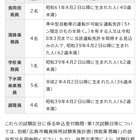
昭和61年4月2日以降に生まれた人(40歳
食肉技
2名
術員
未満)
準中型自動車の運転が可能な運転免許（5ト
ン限定のものを除く。）を有する人又は令和
清掃業
4名
8年3月までに当該運転免許を取得する見込
務員
みの人で、昭和39年4月2日以降に生まれ
た人（62歳未満）
昭和39年4月2日以降に生まれた人（62歳
学校業
1名
務員
未満）
下水関
平成2年4月2日以降に生まれた人（36歳未
5名
係業務
満）
員
昭和39年4月2日以降に生まれた人（62歳
4名
調理員
未満）
これらの試験区分に係る申込受付期間・第1次試験日等につい
ては、別紙「広島市職員採用試験実施計画（技能業務職）」の該
当部分を御参照ください。ただし、自然災害等により、試験日程