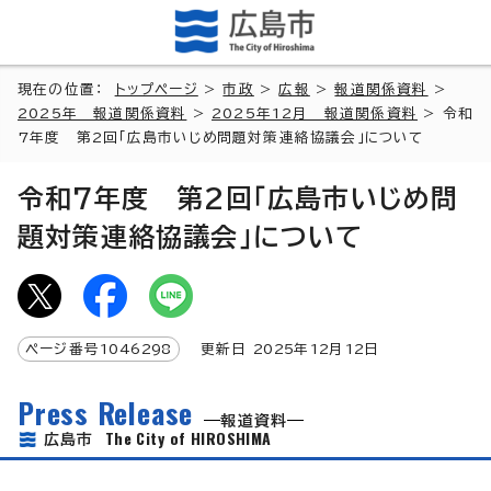
現在の位置：
トップページ
>
市政
>
広報
>
報道関係資料
>
2025年 報道関係資料
>
2025年12月 報道関係資料
> 令和
7年度 第2回「広島市いじめ問題対策連絡協議会」について
令和7年度 第2回「広島市いじめ問
題対策連絡協議会」について
ページ番号
1046298
更新日
2025
年
12
月
12
日
Press Release
報道資料
The City of HIROSHIMA
広島市