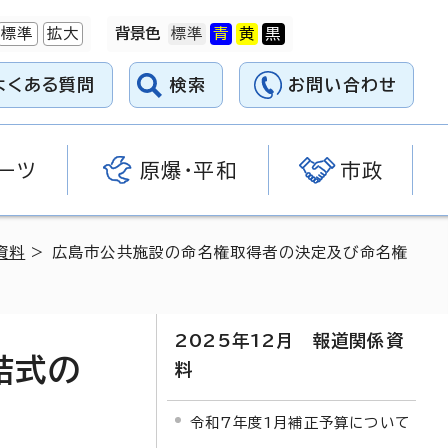
標準
拡大
背景色
よくある質問
検索
お問い合わせ
ーツ
原爆・平和
市政
資料
> 広島市公共施設の命名権取得者の決定及び命名権
2025年12月 報道関係資
結式の
料
令和7年度1月補正予算について