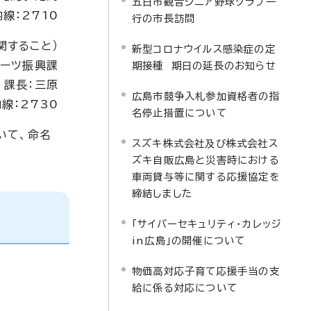
五日市観音シニア野球クラブ一
内線：2710
行の市長訪問
関すること）
新型コロナウイルス感染症の定
ーツ振興課
期接種 期日の延長のお知らせ
課長：三原
広島市競争入札参加資格者の指
内線：2730
名停止措置について
いて、命名
スズキ株式会社及び株式会社ス
ズキ自販広島と災害時における
車両貸与等に関する応援協定を
締結しました
「サイバーセキュリティ・カレッジ
in広島」の開催について
物価高対応子育て応援手当の支
給に係る対応について