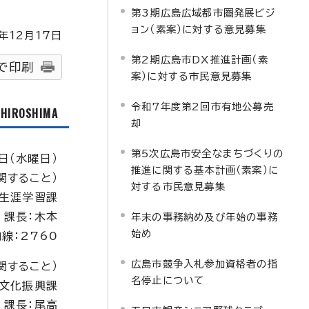
第3期広島広域都市圏発展ビジ
ョン（素案）に対する意見募集
年
12
月
17
日
第2期広島市DX推進計画（素
で印刷
案）に対する市民意見募集
令和7年度第2回市有地公募売
f HIROSHIMA
却
第5次広島市安全なまちづくりの
日（水曜日）
推進に関する基本計画（素案）に
関すること）
対する市民意見募集
生涯学習課
課長：木本
年末の事務納め及び年始の事務
始め
内線：2760
広島市競争入札参加資格者の指
関すること）
名停止について
文化振興課
課長：尾高