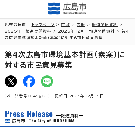
現在の位置：
トップページ
>
市政
>
広報
>
報道関係資料
>
2025年 報道関係資料
>
2025年12月 報道関係資料
> 第4
次広島市環境基本計画(素案)に対する市民意見募集
第4次広島市環境基本計画(素案)に
対する市民意見募集
ページ番号
1045912
更新日
2025
年
12
月
15
日
Press Release
報道資料
The City of HIROSHIMA
広島市