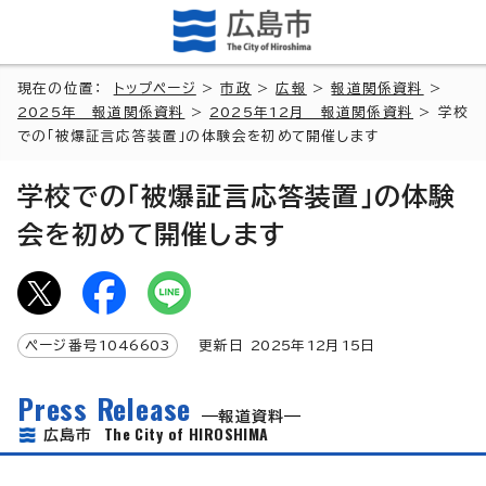
現在の位置：
トップページ
>
市政
>
広報
>
報道関係資料
>
2025年 報道関係資料
>
2025年12月 報道関係資料
> 学校
での「被爆証言応答装置」の体験会を初めて開催します
学校での「被爆証言応答装置」の体験
会を初めて開催します
ページ番号
1046603
更新日
2025
年
12
月
15
日
Press Release
報道資料
The City of HIROSHIMA
広島市