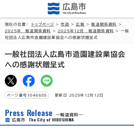
現在の位置：
トップページ
>
市政
>
広報
>
報道関係資料
>
2025年 報道関係資料
>
2025年12月 報道関係資料
> 一般
社団法人広島市造園建設業協会への感謝状贈呈式
一般社団法人広島市造園建設業協会
への感謝状贈呈式
ページ番号
1046655
更新日
2025
年
12
月
12
日
Press Release
報道資料
The City of HIROSHIMA
広島市