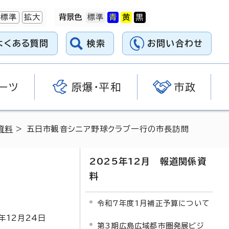
標準
拡大
背景色
よくある質問
検索
お問い合わせ
ーツ
原爆・平和
市政
資料
> 五日市観音シニア野球クラブ一行の市長訪問
2025年12月 報道関係資
料
令和7年度1月補正予算について
年
12
月
24
日
第3期広島広域都市圏発展ビジ