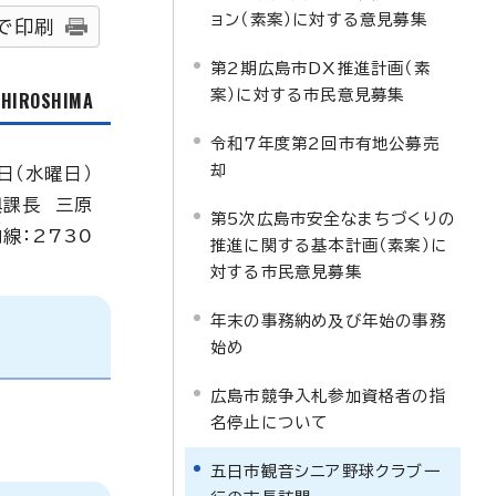
ョン（素案）に対する意見募集
で印刷
第2期広島市DX推進計画（素
案）に対する市民意見募集
f HIROSHIMA
令和7年度第2回市有地公募売
却
日（水曜日）
興課長 三原
第5次広島市安全なまちづくりの
線：2730
推進に関する基本計画（素案）に
対する市民意見募集
年末の事務納め及び年始の事務
始め
広島市競争入札参加資格者の指
名停止について
五日市観音シニア野球クラブ一