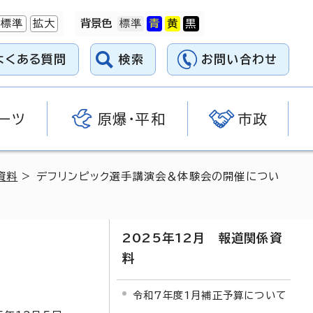
標準
拡大
背景色
よくある質問
検索
お問い合わせ
ーツ
原爆・平和
市政
資料
> デフリンピック選手講演会＆体験会の開催につい
2025年12月 報道関係資
料
令和7年度1月補正予算について