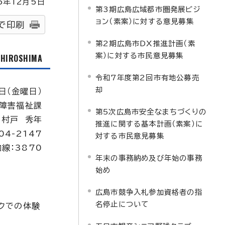
5
年
12
月5日
第3期広島広域都市圏発展ビジ
ョン（素案）に対する意見募集
で印刷
第2期広島市DX推進計画（素
案）に対する市民意見募集
f HIROSHIMA
令和7年度第2回市有地公募売
却
日（金曜日）
障害福祉課
第5次広島市安全なまちづくりの
：村戸 秀年
推進に関する基本計画（素案）に
04-2147
対する市民意見募集
内線：3870
年末の事務納め及び年始の事務
始め
広島市競争入札参加資格者の指
名停止について
クでの体験