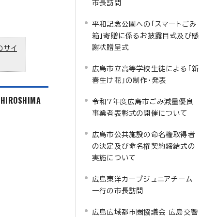
市長訪問
平和記念公園への「スマートごみ
箱」寄贈に係るお披露目式及び感
謝状贈呈式
のサイ
広島市立高等学校生徒による「新
春生け花」の制作・発表
f HIROSHIMA
令和7年度広島市ごみ減量優良
事業者表彰式の開催について
広島市公共施設の命名権取得者
の決定及び命名権契約締結式の
実施について
広島東洋カープジュニアチーム
一行の市長訪問
広島広域都市圏協議会 広島交響