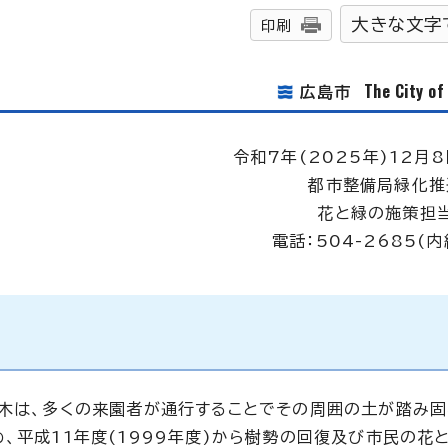
大きな文字
印刷
The City o
広島市
令和7年(2025年)12月8
都市整備局緑化推
花と緑の施策担
電話：504-2685(内
高木は、多くの来園者が通行することでその周囲の土が踏み固
、平成11年度(1999年度)から樹勢の回復及び市民の花