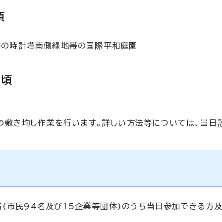
頃
平和の時計塔南側緑地帯の国際平和庭園
分頃
敷き均し作業を行います。詳しい方法等については、当日
者(市民94名及び15企業等団体)のうち当日参加できる方