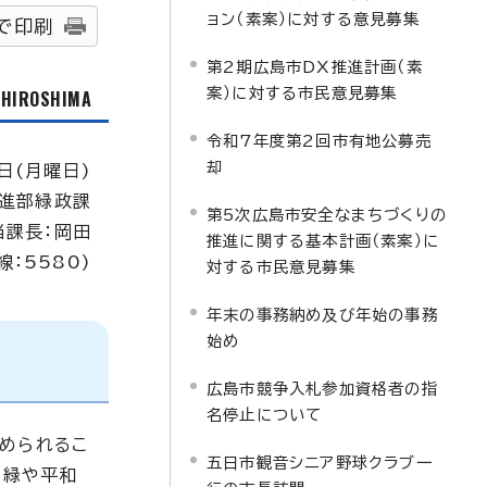
ョン（素案）に対する意見募集
で印刷
第2期広島市DX推進計画（素
案）に対する市民意見募集
f HIROSHIMA
令和7年度第2回市有地公募売
却
日(月曜日)
進部緑政課
第5次広島市安全なまちづくりの
当課長：岡田
推進に関する基本計画（素案）に
線：5580)
対する市民意見募集
年末の事務納め及び年始の事務
始め
広島市競争入札参加資格者の指
名停止について
められるこ
五日市観音シニア野球クラブ一
と緑や平和