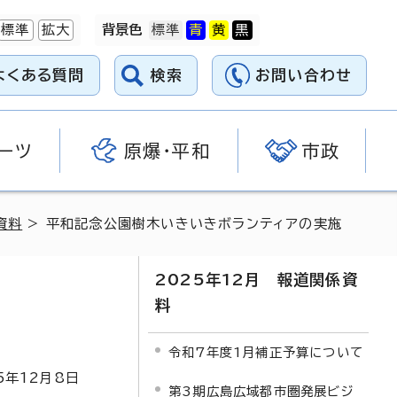
標準
拡大
背景色
よくある質問
検索
お問い合わせ
ーツ
原爆・平和
市政
資料
> 平和記念公園樹木いきいきボランティアの実施
2025年12月 報道関係資
料
令和7年度1月補正予算について
5
年
12
月8日
第3期広島広域都市圏発展ビジ