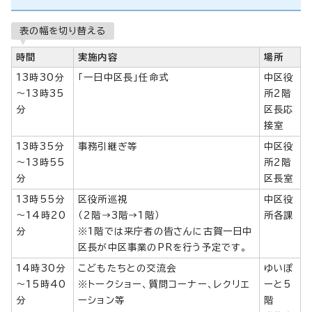
表の幅を切り替える
時間
実施内容
場所
13時30分
「一日中区長」任命式
中区役
～13時35
所2階
分
区長応
接室
13時35分
事務引継ぎ等
中区役
～13時55
所2階
分
区長室
13時55分
区役所巡視
中区役
～14時20
（2階→3階→1階）
所各課
分
※1階では来庁者の皆さんに古賀一日中
区長が中区事業のPRを行う予定です。
14時30分
こどもたちとの交流会
ゆいぽ
～15時40
※トークショー、質問コーナー、レクリエ
ーと5
分
ーション等
階