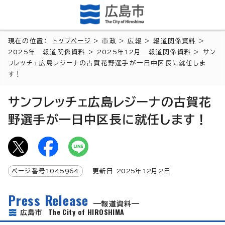
現在の位置：
トップページ
>
市政
>
広報
>
報道関係資料
>
2025年 報道関係資料
>
2025年12月 報道関係資料
> サン
フレッチェ広島レジーナの古賀花野選手が一日中区長に就任しま
す！
サンフレッチェ広島レジーナの古賀花
野選手が一日中区長に就任します！
ページ番号
1045964
更新日
2025
年
12
月2日
Press Release
報道資料
The City of HIROSHIMA
広島市