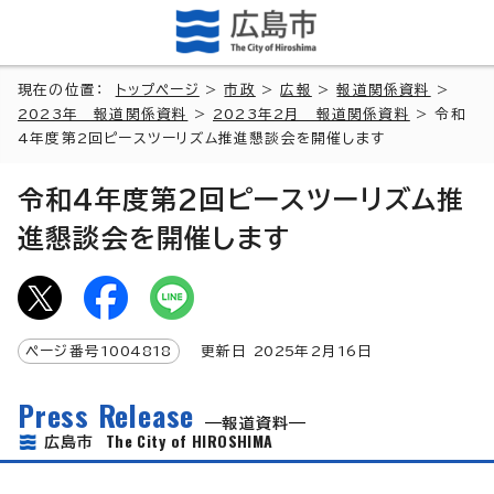
現在の位置：
トップページ
>
市政
>
広報
>
報道関係資料
>
2023年 報道関係資料
>
2023年2月 報道関係資料
> 令和
4年度第2回ピースツーリズム推進懇談会を開催します
令和4年度第2回ピースツーリズム推
進懇談会を開催します
ページ番号
1004818
更新日
2025
年2月
16
日
Press Release
報道資料
The City of HIROSHIMA
広島市