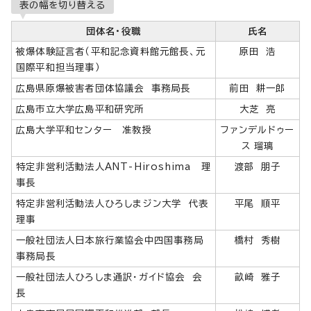
表の幅を切り替える
団体名・役職
氏名
被爆体験証言者（平和記念資料館元館長、元
原田 浩
国際平和担当理事）
広島県原爆被害者団体協議会 事務局長
前田 耕一郎
広島市立大学広島平和研究所
大芝 亮
広島大学平和センター 准教授
ファンデルドゥー
ス 瑠璃
特定非営利活動法人ANT-Hiroshima 理
渡部 朋子
事長
特定非営利活動法人ひろしまジン大学 代表
平尾 順平
理事
一般社団法人日本旅行業協会中四国事務局
橋村 秀樹
事務局長
一般社団法人ひろしま通訳・ガイド協会 会
畝崎 雅子
長