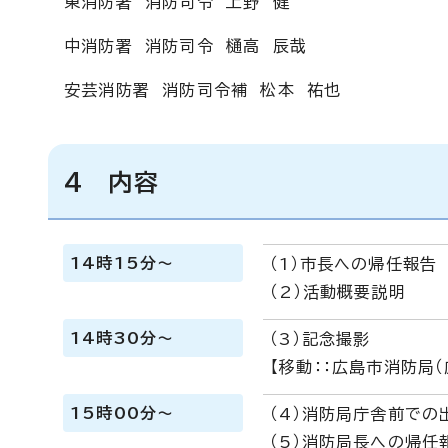
東消防署 消防司令 上野 健
中消防署 消防司令 樋高 辰哉
安芸消防署 消防司令補 松本 祐也
4 内容
14時15分～
（1）市長への帰任報告
（2）活動概要説明
14時30分～
（3）記念撮影
【移動：：広島市消防局
15時00分～
（4）消防局庁舎前での
（5）消防局長への帰任