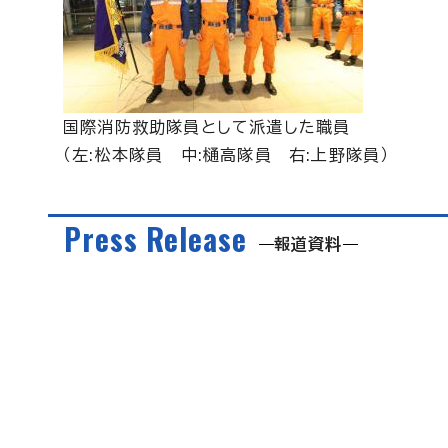
国際消防救助隊員として派遣した職員
（左:松本隊員 中:樋高隊員 右:上野隊員）
Press Release
報道資料