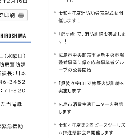
5
年2月
16
日
令和4年度消防功労表彰式を開
で印刷
催します！
「鈴ヶ峰」で、消防訓練を実施しま
f HIROSHIMA
す！
広島市中央卸売市場新中央市場
日（水曜日）
整備事業に係る応募事業者グル
防局警防課
ープの公募開始
当課長：川本
46-3452
「呉娑々宇山」で林野火災訓練を
：71-320
実施します
した当局職
広島市消費生活モニターを募集
します
令和4年度第2回ピースツーリズ
際緊急援助
ム推進懇談会を開催します