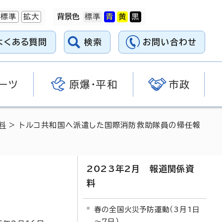
標準
拡大
背景色
よくある質問
検索
お問い合わせ
ーツ
原爆・平和
市政
料
> トルコ共和国へ派遣した国際消防救助隊員の帰任報
2023年2月 報道関係資
料
春の全国火災予防運動（3月1日
～7日）