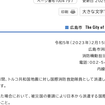
ページ番号
1004797
更新日
202
大きな文字
印刷
The City o
広島市
令和5年（2023年）2月15
広島市消
消防機動担
電話：082-5
内線
9日間、トルコ共和国地震に対し国際消防救助隊員として派遣
す。
した場合において、被災国の要請により日本から派遣する国
こと。