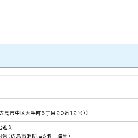
（広島市中区大手町5丁目20番12号）】
出迎え
報告（広島市消防局6階 講堂）