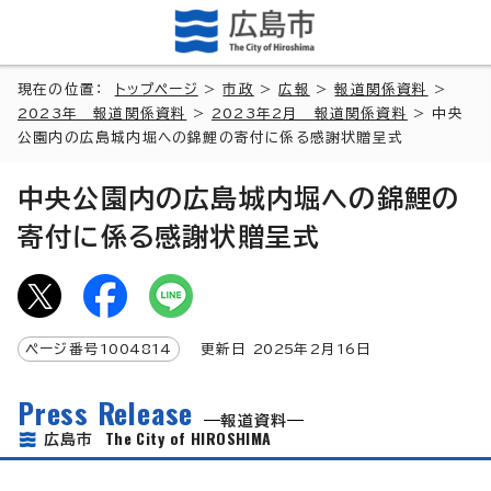
現在の位置：
トップページ
>
市政
>
広報
>
報道関係資料
>
2023年 報道関係資料
>
2023年2月 報道関係資料
> 中央
公園内の広島城内堀への錦鯉の寄付に係る感謝状贈呈式
中央公園内の広島城内堀への錦鯉の
寄付に係る感謝状贈呈式
ページ番号
1004814
更新日
2025
年2月
16
日
Press Release
報道資料
The City of HIROSHIMA
広島市