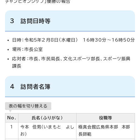
チャンピオンシップ」優勝の報告
3 訪問日時等
日時：令和5年2月8日（水曜日） 16時30分～16時50分
場所：市長公室
応対者：市長、市民局長、文化スポーツ部長、スポーツ振興
課長
4 訪問者名簿
表の幅を切り替える
No.
氏名（ふりがな）
役職等
1
今本 佳男（いまもと よし
極真会館広島県本部 本部
お）
長師範