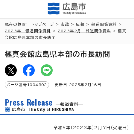
現在の位置：
トップページ
>
市政
>
広報
>
報道関係資料
>
2023年 報道関係資料
>
2023年2月 報道関係資料
> 極真
会館広島県本部の市長訪問
極真会館広島県本部の市長訪問
ページ番号
1004802
更新日
2025
年2月
16
日
Press Release
報道資料
The City of HIROSHIMA
広島市
令和5年（2023年）2月7日（火曜日）