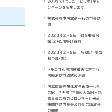
みんなで「はしご としポ」キャ
ンペーンを実施します
株式会社中国放送一行の市長訪
問
2023年2月8日 教育委員会
議（2月定例会）資料
2023年2月8日 令和5年度当
初予算（案）
トルコ共和国地震被害に対する
国際消防救助隊の派遣
国立広島原爆死没者追悼平和祈
念館 企画展「空白の天気図－気
象台員たちのヒロシマ－」 報道
機関向け内覧会及び記念講演会
の開催