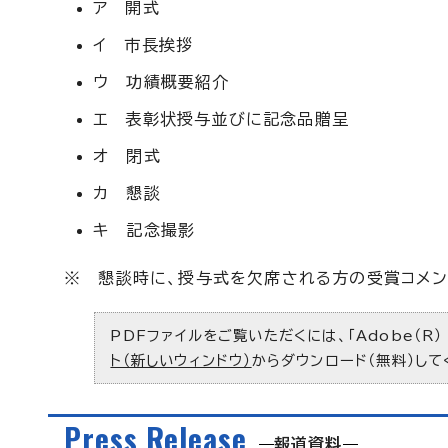
ア 開式
イ 市長挨拶
ウ 功績概要紹介
エ 表彰状授与並びに記念品贈呈
オ 閉式
カ 懇談
キ 記念撮影
※ 懇談時に、授与式を欠席される方の受賞コメン
PDFファイルをご覧いただくには、「Adobe（R）
ト（新しいウィンドウ）
からダウンロード（無料）して
Press Release
報道資料