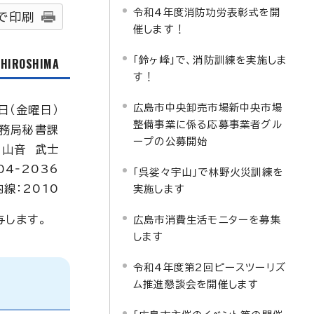
令和4年度消防功労表彰式を開
で印刷
催します！
「鈴ヶ峰」で、消防訓練を実施しま
f HIROSHIMA
す！
広島市中央卸売市場新中央市場
日（金曜日）
整備事業に係る応募事業者グル
務局秘書課
ープの公募開始
：山音 武士
04‐2036
「呉娑々宇山」で林野火災訓練を
内線：2010
実施します
与します。
広島市消費生活モニターを募集
します
令和4年度第2回ピースツーリズ
ム推進懇談会を開催します