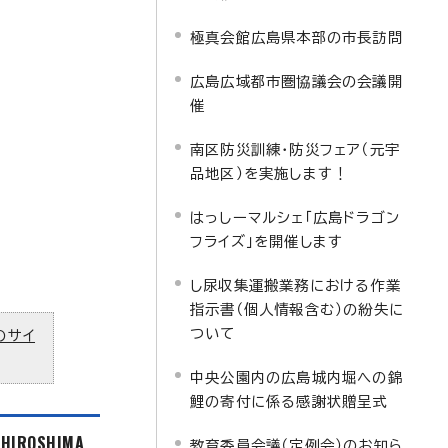
極真会館広島県本部の市長訪問
広島広域都市圏協議会の会議開
催
南区防災訓練・防災フェア（元宇
品地区）を実施します！
はっしーマルシェ「広島ドラゴン
フライズ」を開催します
し尿収集運搬業務における作業
指示書（個人情報含む）の紛失に
ついて
のサイ
中央公園内の広島城内堀への錦
鯉の寄付に係る感謝状贈呈式
f HIROSHIMA
教育委員会議（定例会）のお知ら