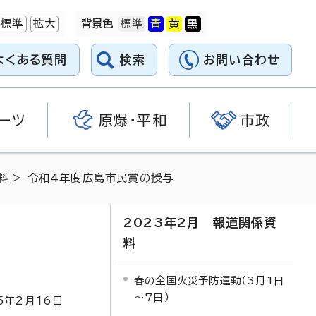
標準
拡大
背景色
よくある質問
検索
お問い合わせ
ーツ
原爆・平和
市政
料
> 令和4年度広島市民賞の授与
2023年2月 報道関係資
料
春の全国火災予防運動（3月1日
～7日）
5
年2月
16
日